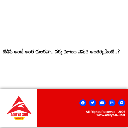
టిడిపి అంటే అంత చుల‌క‌నా.. వ‌ర్మ మాట‌ల వెనుక ఆంత‌ర్య‌మేంటి..?
All Rights Reserved - 2026
www.aditya369.net