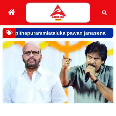
pithapurammlataluka pawan janasena