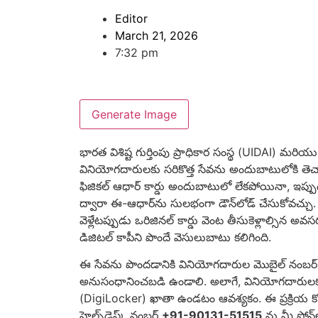
Editor
March 21, 2026
7:32 pm
Generate Image
భారత విశిష్ట గుర్తింపు ప్రాధికార సంస్థ (UIDAI) మ
వినియోగదారులకు సరికొత్త సేవను అందుబాటులోకి త
ఫిజికల్ ఆధార్ కార్డు అందుబాటులో లేకపోయినా, ఇప్పు
ద్వారా ఈ-ఆధార్‌ను సులభంగా డౌన్‌లోడ్ చేసుకోవచ్చు.
వెళ్లేటప్పుడు ఒరిజినల్ కార్డు వెంట తీసుకెళ్లాల్సిన అవస
డిజిటల్ కాపీని పొందే వెసులుబాటు కలిగింది.
ఈ సేవను పొందడానికి వినియోగదారుల మొబైల్ నంబర్ 
అనుసంధానించబడి ఉండాలి. అలాగే, వినియోగదారులకు య
(DigiLocker) ఖాతా ఉండటం ఆవశ్యకం. ఈ ప్రక్రి
హెల్ప్‌డెస్క్ నంబర్
+91-90131-51515
ను మీ ఫోన్‌ల