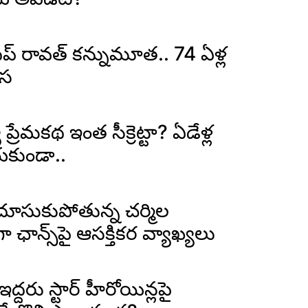
ీప్ రావత్ కన్నుమూత.. 74 ఏళ్ల
ాస
్రేమకథ ఇంత సీక్రెట్టా? ఏడేళ్ల
యకుండా..
దూసుకుపోతున్న చర్మిల
ా ఛాన్స్‌పై ఆసక్తికర వ్యాఖ్యలు
 ఇద్దరు స్టార్ హీరోయిన్లపై