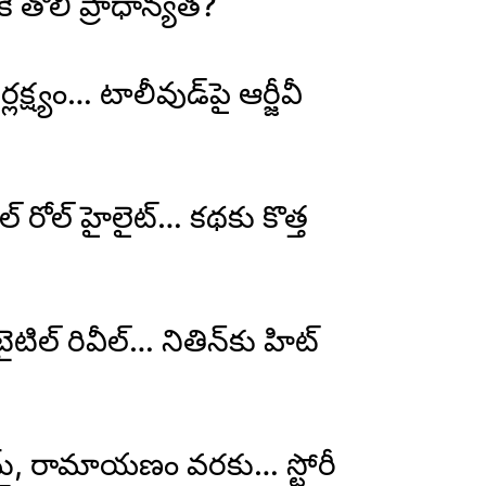
తొలి ప్రాధాన్యత?
లక్ష్యం… టాలీవుడ్‌పై ఆర్జీవీ
రోల్ హైలైట్… కథకు కొత్త
ైటిల్ రివీల్… నితిన్‌కు హిట్
మ్, రామాయణం వరకు… స్టోరీ