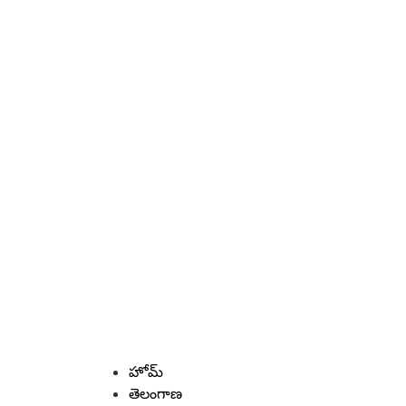
హోమ్
తెలంగాణ