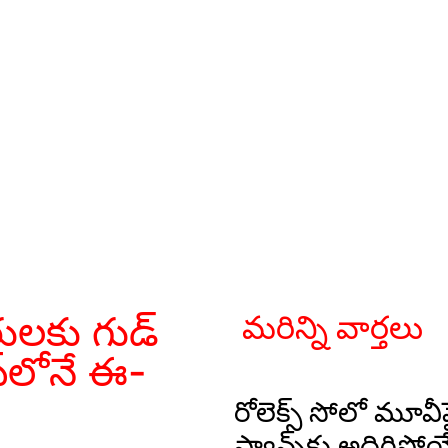
ులకు గుడ్
మరిన్ని వార్తలు
్‌లోనే ఈ-
రోలెక్స్ సోలో మూవీపై
ఫ్యాన్స్‌కు అదిరిపో