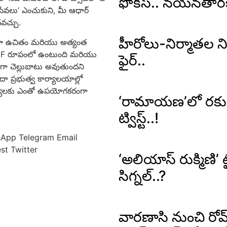
ఫోకస్.. నయనతారకే 
 సేవలు’ ఎంచుకుని, మీ ఆధార్
వచ్చు.
హీరోలు-నిర్మాతల నిర్
పూర్తిగా ఉచితం మరియు అత్యంత
్ PDF రూపంలో ఉంటుంది మరియు
ఫైర్..
నంగా చెల్లుబాటు అవుతుందని
దా ప్రభుత్వ కార్యాలయాల్లో
న్యులకు ఎంతో ఉపయోగకరంగా
‘రామాయణ’లో రకుల్ 
ట్విస్ట్..!
sApp
Telegram
Email
est
Twitter
‘అలియాస్ రుక్మిణి’ ట
సిగ్నల్..?
వారణాసి నుంచి రో