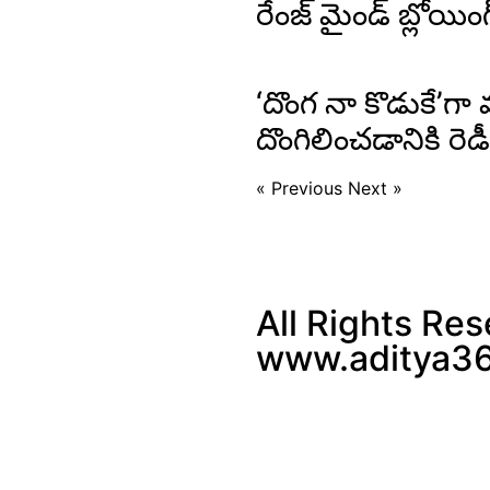
రేంజ్ మైండ్ బ్లోయింగ
‘దొంగ నా కొడుకే’గా 
దొంగిలించడానికి రెడీ
« Previous
Next »
All Rights Res
www.aditya36