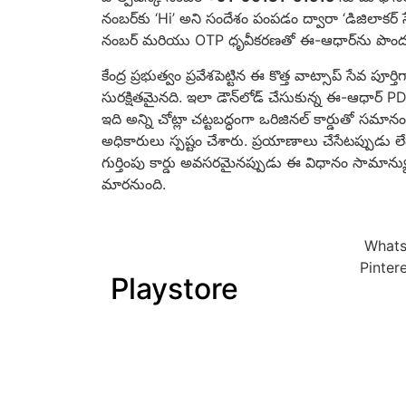
నంబర్‌కు ‘Hi’ అని సందేశం పంపడం ద్వారా ‘డిజిలాకర్
నంబర్ మరియు OTP ధృవీకరణతో ఈ-ఆధార్‌ను పొంద
కేంద్ర ప్రభుత్వం ప్రవేశపెట్టిన ఈ కొత్త వాట్సాప్ సేవ 
సురక్షితమైనది. ఇలా డౌన్‌లోడ్ చేసుకున్న ఈ-ఆధార
ఇది అన్ని చోట్లా చట్టబద్ధంగా ఒరిజినల్ కార్డుతో సమా
అధికారులు స్పష్టం చేశారు. ప్రయాణాలు చేసేటప్పుడు లే
గుర్తింపు కార్డు అవసరమైనప్పుడు ఈ విధానం సామా
మారనుంది.
What
Pinter
Playstore