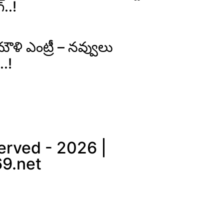
్..!
మౌళి ఎంట్రీ – నవ్వులు
..!
erved - 2026 |
9.net