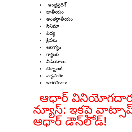
ఆంధ్రప్రదేశ్
జాతీయం
అంతర్జాతీయం
సినిమా
విద్య
క్రీడలు
ఆరోగ్యం
గ్యాలరీ
వీడియోలు
టెక్నాలజీ
వ్యాపారం
ఇతరములు
ఆధార్ వినియోగదార
న్యూస్: ఇకపై వాట్సాప
ఆధార్ డౌన్‌లోడ్!