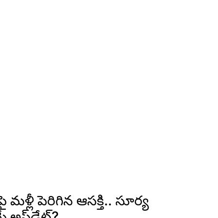
 మళ్లీ పెరిగిన ఆసక్తి.. సూర్య
యే అప్‌డేట్?