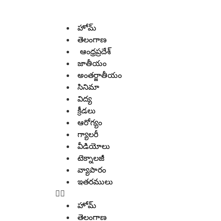
హోమ్
తెలంగాణ
ఆంధ్రప్రదేశ్
జాతీయం
అంతర్జాతీయం
సినిమా
విద్య
క్రీడలు
ఆరోగ్యం
గ్యాలరీ
వీడియోలు
టెక్నాలజీ
వ్యాపారం
ఇతరములు
హోమ్
తెలంగాణ