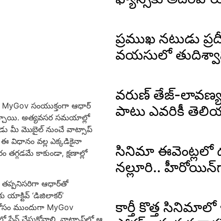
ప్రముఖ నటుడు ప్రద
వయసులో తుదిశ్వ
వరుణ్ తేజ్-లావణ్య ప
రియు MyGov సంయుక్తంగా ఆధార్
పాటు ఎవరికీ తెలి
ెచ్చాయి. అత్యవసర సమయాల్లో
డు మీ మొబైల్ నుంచే వాట్సాప్
 ఈ విధానం వల్ల ఎక్కడికైనా
సినిమా ఈవెంట్లలో 
రం తగ్గడమే కాకుండా, క్షణాల్లో
నల్లూరి.. హీరోయిన్‌గ
తప్పనిసరిగా ఆధార్‌తో
ాక్టివ్ ‘డిజిలాకర్’
కార్తీ కొత్త సినిమాలో
య కోసం ముందుగా MyGov
ో సేవ్ చేసుకోవాలి. వాట్సాప్‌లో ఆ