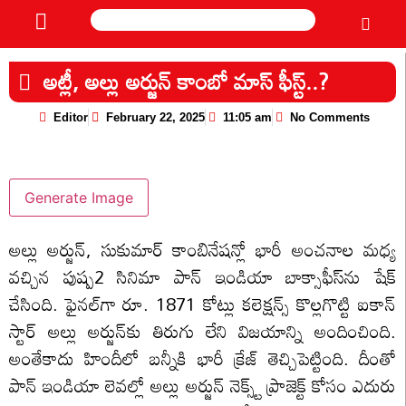
అట్లీ, అల్లు అర్జున్ కాంబో మాస్ ఫీస్ట్..?
Editor
February 22, 2025
11:05 am
No Comments
Generate Image
అల్లు అర్జున్, సుకుమార్ కాంబినేషన్లో భారీ అంచనాల మధ్య
వచ్చిన పుష్ప2 సినిమా పాన్ ఇండియా బాక్సాఫీస్‌ను షేక్
చేసింది. ఫైనల్‌గా రూ. 1871 కోట్లు కలెక్షన్స్ కొల్లగొట్టి ఐకాన్
స్టార్ అల్లు అర్జున్‌కు తిరుగు లేని విజయాన్ని అందించింది.
అంతేకాదు హిందీలో బన్నీకి భారీ క్రేజ్ తెచ్చిపెట్టింది. దీంతో
పాన్ ఇండియా లెవల్లో అల్లు అర్జున్ నెక్స్ట్ ప్రాజెక్ట్ కోసం ఎదురు