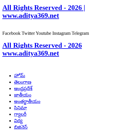
All Rights Reserved - 2026 |
www.aditya369.net
Facebook
Twitter
Youtube
Instagram
Telegram
All Rights Reserved - 2026
www.aditya369.net
హోమ్
తెలంగాణ
ఆంధ్రప్రదేశ్
జాతీయం
అంతర్జాతీయం
సినిమా
గ్యాలరీ
విద్య
బిజినెస్