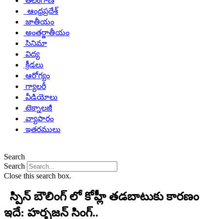
తెలంగాణ
ఆంధ్రప్రదేశ్
జాతీయం
అంతర్జాతీయం
సినిమా
విద్య
క్రీడలు
ఆరోగ్యం
గ్యాలరీ
వీడియోలు
టెక్నాలజీ
వ్యాపారం
ఇతరములు
Search
Search
Close this search box.
స్పిన్ బౌలింగ్ లో కోహ్లీ తడబాటుకు కారణం
ఇదే: హర్భజన్ సింగ్..