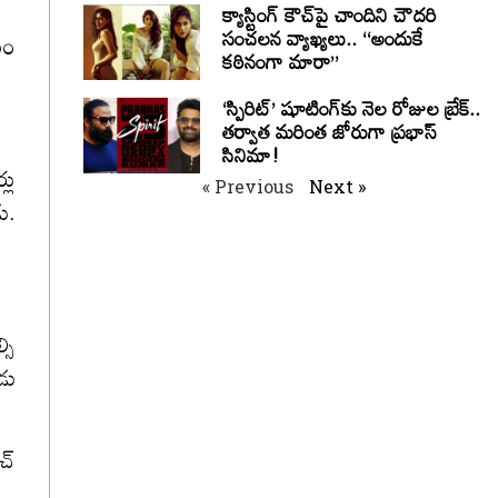
క్యాస్టింగ్ కౌచ్‌పై చాందిని చౌదరి
సంచలన వ్యాఖ్యలు.. ‘‘అందుకే
లం
కఠినంగా మారా’’
‘స్పిరిట్’ షూటింగ్‌కు నెల రోజుల బ్రేక్..
తర్వాత మరింత జోరుగా ప్రభాస్
సినిమా!
్లు
« Previous
Next »
ు.
సి
డు
చ్