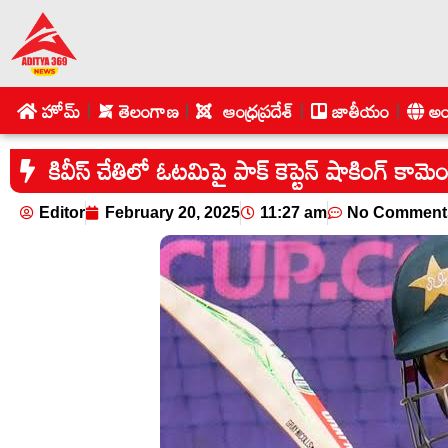
హోమ్
తెలంగాణ
ఆంధ్రప్రదేశ్
జాతీయం
అం
కివీస్ చేతిలో ఓట‌మిపై పాక్ కెప్టెన్ షాకింగ్ కామెం
Editor
February 20, 2025
11:27 am
No Comment