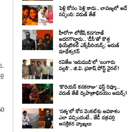
పెళ్లి కోసం పెళ్లి కాదు.. లావణ్యలో అదే
నచ్చింది: వరుణ్ తేజ్
హీరోగా లోకేష్ కనగరాజ్
అదరగొట్టారు.. ‘డీసీ’తో కొత్త
థియేట్రికల్ ఎక్స్‌పీరియన్స్: అరుణ్
మాథేశ్వరన్
రవితేజ ‘ఇరుముడి’లో ‘బంగారు
ి.
పల్లకి’.. జి.వి. ప్రకాష్ పోస్ట్ వైరల్!
టు
‘కొరియన్ కనకరాజు’ ఫస్ట్ రివ్యూ..
వరుణ్ తేజ్ ద్విపాత్రాభినయం అదుర్స్!
60
‘సత్య’లో కోన వెంకట్‌కు అవకాశం
ఎలా వచ్చిందంటే.. జేడీ చక్రవర్తి
ఆసక్తికర వ్యాఖ్యలు