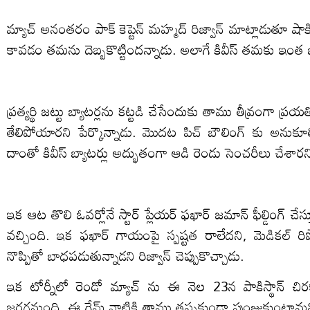
మ్యాచ్ అనంత‌రం పాక్ కెప్టెన్ మ‌హ్మ‌ద్ రిజ్వాన్ మాట్లాడుతూ షా
కావ‌డం త‌మ‌ను దెబ్బ‌కొట్టింద‌న్నాడు. అలాగే కివీస్ త‌మకు ఇంత భారీ 
ప్ర‌త్య‌ర్థి జ‌ట్టు బ్యాట‌ర్ల‌ను క‌ట్ట‌డి చేసేందుకు తాము తీవ్రంగ
తేలిపోయార‌ని పేర్కొన్నాడు. మొద‌ట పిచ్ బౌలింగ్ కు అనుకూల
దాంతో కివీస్ బ్యాట‌ర్లు అద్భుతంగా ఆడి రెండు సెంచ‌రీలు చేశార‌న
ఇక ఆట తొలి ఓవర్లోనే స్టార్ ప్లేయ‌ర్ ఫఖార్ జమాన్ ఫీల్డింగ్ 
వచ్చింది. ఇక ఫ‌ఖార్ గాయంపై స్ప‌ష్ట‌త రాలేద‌ని, మెడిక‌ల్ రిప
నొప్పితో బాధ‌ప‌డుతున్నాడ‌ని రిజ్వాన్ చెప్పుకొచ్చాడు.
ఇక టోర్నీలో రెండో మ్యాచ్ ను ఈ నెల 23న పాకిస్థాన్ చిరక
జ‌ర‌గ‌నుంది. ఈ గేమ్ నాటికి తాము త‌ప్ప‌కుండా పుంజుకుంటామ‌ని పా