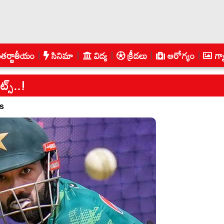
తర్జాతీయం
సినిమా
విద్య
క్రీడలు
ఆరోగ్యం
గ్య
ట్స్..!
s