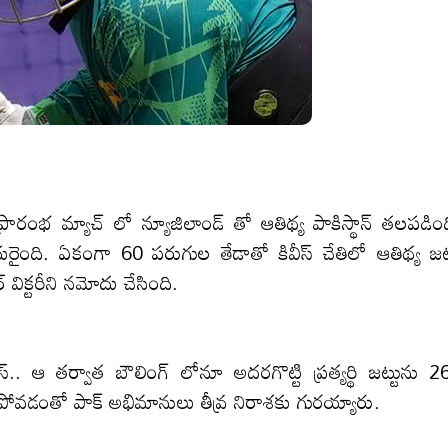
్రారంభ మ్యాచ్ లో న్యూజిలాండ్ తో ఆతిథ్య పాకిస్థాన్ త‌ల‌ప‌డింద
ైంది. ఏకంగా 60 ప‌రుగుల తేడాతో కివీస్ చేతిలో ఆతిథ్య జ‌ట్
ిక్ట‌రీని న‌మోదు చేసింది.
. ఆ త‌ర్వాత బౌలింగ్ లోనూ అద‌ర‌గొట్టి ప్ర‌త్య‌ర్థి జ‌ట్టును 2
ఓడిపోవ‌డంతో పాక్ అభిమానులు తీవ్ర నిరాశ‌కు గుర‌య్యారు.