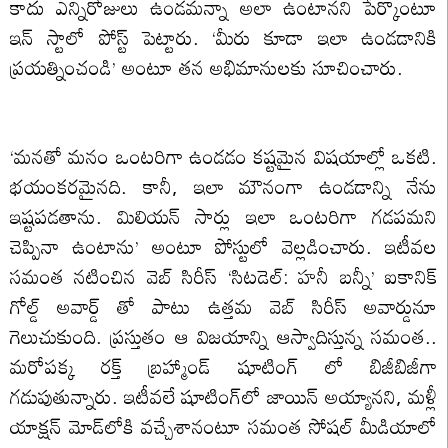
కాదు ఎన్నిరోజులు ఉండమన్నా అలా ఉంటానని పేర్కొంటూ
ఇన్ స్టాలో పోస్ట్ పెట్టారు. ‘మీరు కూడా ఇలా ఉండడానికి
ప్రయత్నించండి’ అంటూ తన అభిమానులకు సూచించారు.
‘మనతో మనం ఒంటరిగా ఉండడం కష్టమైన విషయాల్లో ఒకటి.
భయంకరమైనది. కానీ, ఇలా మౌనంగా ఉండడాన్ని నేను
ఇష్టపడతాను. మిలియన్‌ సార్లు ఇలా ఒంటరిగా గడపమని
చెప్పినా ఉంటాను’ అంటూ పోస్టులో వెల్లడించారు. ఇటీవల
సమంత నటించిన వెబ్ సిరీస్ ‘సిటడెల్: హనీ బన్నీ’ ఐకానిక్
గోల్డ్ అవార్డ్ తో పాటు ఉత్తమ వెబ్ సిరీస్ అవార్డునూ
గెలుచుకుంది. ప్రస్తుతం ఆ విజయాన్ని ఆస్వాదిస్తున్న సమంత..
మరోపక్క రక్త్ బ్రహ్మాండ్ షూటింగ్ లో బిజీబిజీగా
గడుపుతున్నారు. ఇటీవలే షూటింగ్‌లో జాయిన్‌ అయ్యానని, మళ్లీ
యాక్షన్‌ మోడ్‌లోకి వచ్చేశానంటూ సమంత సోషల్ మీడియాలో