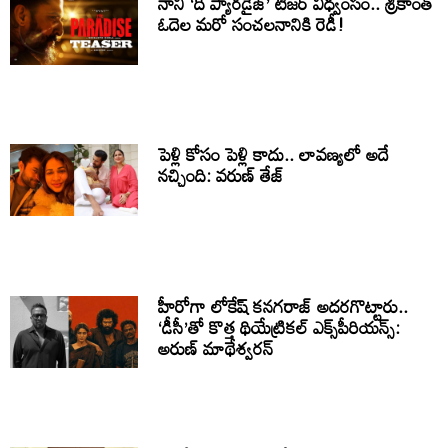
నాని ‘ది ప్యారడైజ్’ టీజర్ విధ్వంసం.. శ్రీకాంత్
ఓదెల మరో సంచలనానికి రెడీ!
పెళ్లి కోసం పెళ్లి కాదు.. లావణ్యలో అదే
నచ్చింది: వరుణ్ తేజ్
హీరోగా లోకేష్ కనగరాజ్ అదరగొట్టారు..
‘డీసీ’తో కొత్త థియేట్రికల్ ఎక్స్‌పీరియన్స్:
అరుణ్ మాథేశ్వరన్