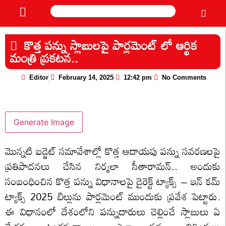
కొత్త పన్ను స్లాబులపై పార్లమెంట్ లో ఆర్థిక
మంత్రి ప్రకటన..
Editor
February 14, 2025
12:42 pm
No Comments
Generate Image
మొన్నటి బడ్జెట్ సమావేశాల్లో కొత్త ఆదాయపు పన్ను సవరణలపై
ప్రతిపాదనలు చేసిన నిర్మలా సీతారామన్.. అందుకు
సంబంధించిన కొత్త పన్ను విధానాలపై డైరెక్ట్ ట్యాక్స్ – ఇన్ కమ్
ట్యాక్స్ 2025 బిల్లును పార్లమెంట్ ముందుకు ప్రవేశ పెట్టారు.
ఈ విధానంలో దేశంలోని పన్నుదారులు చెల్లించే స్లాబులు ఏ