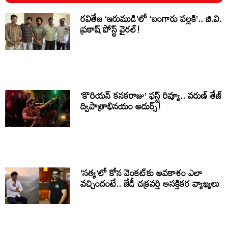
రవితేజ ‘ఇరుముడి’లో ‘బంగారు పల్లకి’.. జి.వి.
ప్రకాష్ పోస్ట్ వైరల్!
‘కొరియన్ కనకరాజు’ ఫస్ట్ రివ్యూ.. వరుణ్ తేజ్
ద్విపాత్రాభినయం అదుర్స్!
‘సత్య’లో కోన వెంకట్‌కు అవకాశం ఎలా
వచ్చిందంటే.. జేడీ చక్రవర్తి ఆసక్తికర వ్యాఖ్యలు