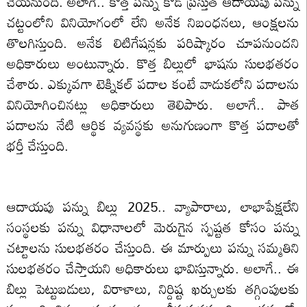
చేయనుంది. అలాగే.. కొత్త పన్ను కోడ్ ప్రస్తుత ఆదాయపు పన్ను
చట్టంలోని వినియోగంలో లేని అనేక నిబంధనలు, ఆంక్షలను
తొలగిస్తుంది. అనేక లిటిగేషన్లకు పరిష్కారం చూపనుందని
అధికారులు అంటున్నారు. కొత్త బిల్లులో భాషను సులభతరం
చేశారు. ఎక్కువగా టెక్నికల్ పదాల కంటే వాడుకలోని పదాలను
వినియోగించినట్లు అధికారులు తెలిపారు. అలాగే.. పాత
పదాలను నేటి ఆర్థిక వ్యవస్థకు అనుగుణంగా కొత్త పదాలతో
భర్తీ చేస్తుంది.
ఆదాయపు పన్ను బిల్లు 2025.. వ్యాపారాలు, లాభాపేక్షలేని
సంస్థలకు పన్ను విధానాలలో మెరుగైన స్పష్టత కోసం పన్ను
చట్టాలను సులభతరం చేస్తుంది. ఈ మార్పులు పన్ను సమ్మతిని
సులభతరం చేస్తాయని అధికారులు భావిస్తున్నారు. అలాగే.. ఈ
బిల్లు పెట్టుబడులు, విరాళాలు, నిర్దిష్ట ఖర్చులకు తగ్గింపులకు