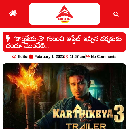
‘కార్తికేయ-3’ గురించి అప్డేట్ ఇచ్చిన దర్శకుడు
చందూ మొండేటి..
Editor
February 1, 2025
11:37 am
No Comments