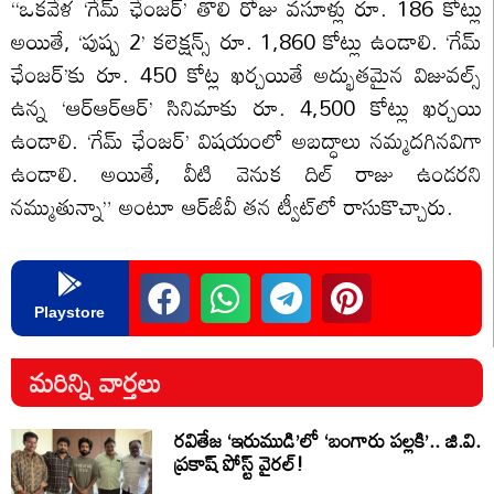
“ఒక‌వేళ ‘గేమ్ ఛేంజ‌ర్’ తొలి రోజు వ‌సూళ్లు రూ. 186 కోట్లు
అయితే, ‘పుష్ప 2’ కలెక్షన్స్ రూ. 1,860 కోట్లు ఉండాలి. ‘గేమ్
ఛేంజ‌ర్‌’కు రూ. 450 కోట్ల ఖ‌ర్చ‌యితే అద్భుత‌మైన విజువ‌ల్స్
ఉన్న ‘ఆర్ఆర్ఆర్’ సినిమాకు రూ. 4,500 కోట్లు ఖ‌ర్చ‌యి
ఉండాలి. ‘గేమ్ ఛేంజ‌ర్’ విష‌యంలో అబద్ధాలు న‌మ్మ‌ద‌గిన‌విగా
ఉండాలి. అయితే, వీటి వెనుక దిల్ రాజు ఉండ‌ర‌ని
న‌మ్ముతున్నా” అంటూ ఆర్‌జీవీ త‌న ట్వీట్‌లో రాసుకొచ్చారు.
Playstore
మరిన్ని వార్తలు
రవితేజ ‘ఇరుముడి’లో ‘బంగారు పల్లకి’.. జి.వి.
ప్రకాష్ పోస్ట్ వైరల్!