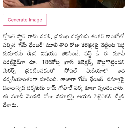
Generate Image
గ్లోబ‌ల్ స్టార్ రామ్ చ‌ర‌ణ్‌, ప్ర‌ముఖ ద‌ర్శ‌కుడు శంక‌ర్ కాంబోలో
వ‌చ్చిన ‘గేమ్ ఛేంజ‌ర్’ మూవీ తొలి రోజు క‌లెక్ష‌న్ల‌పై నెట్టింట పెద్ద
దుమారమే రేగిన విష‌యం తెలిసిందే. ఫ‌స్ట్ డే ఈ మూవీ
వ‌ర‌ల్డ్‌వైడ్‌గా రూ. 186కోట్ల గ్రాస్ కలెక్ష‌న్స్ కొల్ల‌గొట్టింద‌ని
మేక‌ర్స్ ప్ర‌క‌టించ‌డంతో సోష‌ల్ మీడియాలో ఇది
చర్చనీయాంశంగా మారింది. తాజాగా ‘గేమ్ ఛేంజ‌ర్’ వ‌సూళ్ల‌పై
వివాదాస్ప‌ద ద‌ర్శ‌కుడు రామ్ గోపాల్ వ‌ర్మ కూడా స్పందించారు.
ఈ మూవీ మొద‌టి రోజు వ‌సూళ్ల‌పై ఆయ‌న సెటైరిక‌ల్ ట్వీట్
చేశారు.