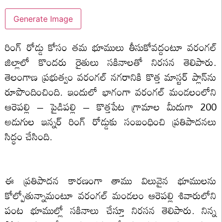
Generate Image
రింగ్ రోడ్డు కోసం తమ భూములు తీసుకోవద్దంటూ వరంగల్
జిల్లాలో కొందరు రైతులు సకినాలతో నిరసన తెలిపారు.
తెలంగాణ ప్రభుత్వం వరంగల్ నగరానికి కొత్త మాస్టర్ ప్లాన్‌ను
రూపొందించింది. ఇందులో భాగంగా వరంగల్ మండలంలోని
ఆరెపల్లి – పైడిపల్లి – కొత్తపేట గ్రామాల మీదుగా 200
అడుగుల ఇన్నర్ రింగ్ రోడ్డుకు సంబంధించి ప్రతిపాదనలు
సిద్ధం చేసింది.
ఈ ప్రతిపాదన కారణంగా తాము విలువైన భూములను
కోల్పోతున్నామంటూ వరంగల్ మండలం ఆరెపల్లి శివారులోని
పంట భూముల్లో సకినాలు చేస్తూ నిరసన తెలిపారు. నిన్న