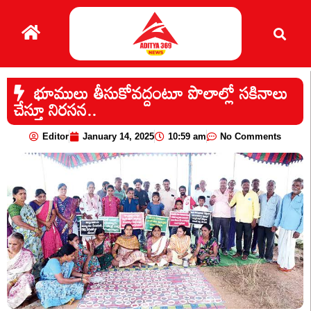
భూములు తీసుకోవద్దంటూ పొలాల్లో సకినాలు
చేస్తూ నిరసన..
Editor
January 14, 2025
10:59 am
No Comments