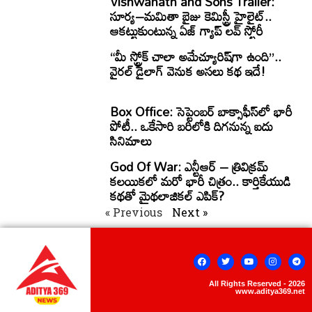
Vishwanath and Sons Trailer:
సూర్య–మమితా బైజు కెమిస్ట్రీ హైలైట్..
ఆకట్టుకుంటున్న ఏజ్ గ్యాప్ లవ్ స్టోరీ
“మీ స్ట్రోక్ చాలా అమేచ్యూరిష్‌గా ఉంది”..
వైరల్ డైలాగ్ వెనుక అసలు కథ ఇదే!
Box Office: సెప్టెంబర్ బాక్సాఫీస్‌లో భారీ
పోటీ.. ఒకేసారి బరిలోకి దిగనున్న ఐదు
సినిమాలు
God Of War: ఎన్టీఆర్ – త్రివిక్రమ్
కలయికలో మరో భారీ చిత్రం.. కార్తికేయుడి
కథతో మైథలాజికల్ ఎపిక్?
« Previous
Next »
All Rights Reserved - 2026
www.aditya369.net