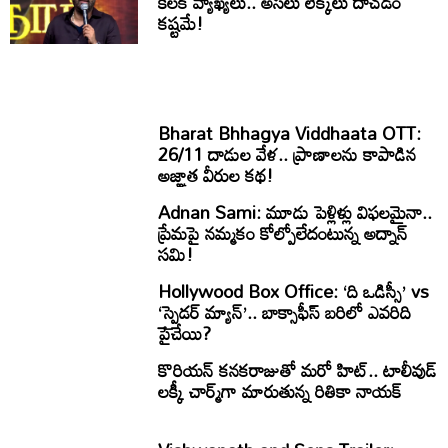
కీలక వ్యాఖ్యలు.. అసలు లెక్కలు దాచడం
కష్టమే!
Bharat Bhhagya Viddhaata OTT:
26/11 దాడుల వేళ.. ప్రాణాలను కాపాడిన
అజ్ఞాత వీరుల కథ!
Adnan Sami: మూడు పెళ్లిళ్లు విఫలమైనా..
ప్రేమపై నమ్మకం కోల్పోలేదంటున్న అద్నాన్
సమి!
Hollywood Box Office: ‘ది ఒడిస్సీ’ vs
‘స్పైడర్ మ్యాన్’.. బాక్సాఫీస్ బరిలో ఎవరిది
పైచేయి?
కొరియన్ కనకరాజుతో మరో హిట్.. టాలీవుడ్
లక్కీ చార్మ్‌గా మారుతున్న రితికా నాయక్