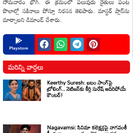
సోమవారం భోగి. ఈ క్రమంలో పలువురు రైతులు పంట
పొలాల్లో సకినాలు పోస్తూ నిరసన తెలిపారు. మాస్టర్ ప్లాన్‌ను
మార్చాలని డిమాండ్ చేశారు.
Playstore
మరిన్ని వార్తలు
Keerthy Suresh: ఐటం సాంగ్‌పై
ట్రోలింగ్.. నెటిజన్‌కు కీర్తి సురేష్ అదిరిపోయే
కౌంటర్!
Nagavamsi: సినిమా కలెక్షన్లపై నాగవంశీ