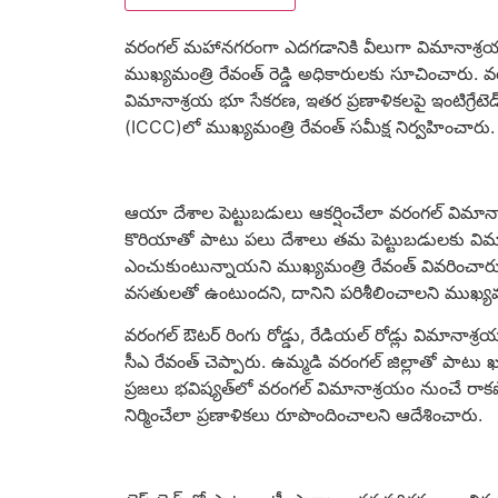
వ‌రంగ‌ల్ మ‌హాన‌గ‌రంగా ఎదగడానికి వీలుగా విమానాశ్ర‌య
ముఖ్య‌మంత్రి రేవంత్ రెడ్డి అధికారులకు సూచించారు.
విమానాశ్ర‌య భూ సేక‌ర‌ణ‌, ఇత‌ర ప్ర‌ణాళిక‌ల‌పై ఇంటిగ్రేట
(ICCC)లో ముఖ్య‌మంత్రి రేవంత్ స‌మీక్ష నిర్వ‌హించారు.
ఆయా దేశాల పెట్టుబ‌డులు ఆక‌ర్షించేలా వ‌రంగ‌ల్ విమానాశ
కొరియాతో పాటు ప‌లు దేశాలు త‌మ పెట్టుబ‌డుల‌కు విమ
ఎంచుకుంటున్నాయ‌ని ముఖ్య‌మంత్రి రేవంత్ వివరించారు.
వ‌స‌తుల‌తో ఉంటుంద‌ని, దానిని ప‌రిశీలించాల‌ని ముఖ్య
వ‌రంగ‌ల్ ఔట‌ర్ రింగు రోడ్డు, రేడియ‌ల్ రోడ్లు విమానా
సీఎ రేవంత్ చెప్పారు. ఉమ్మ‌డి వ‌రంగ‌ల్ జిల్లాతో పాటు ఖ‌మ్మ
ప్ర‌జ‌లు భ‌విష్య‌త్‌లో వ‌రంగ‌ల్ విమానాశ్ర‌యం నుంచే ర
నిర్మించేలా ప్ర‌ణాళిక‌లు రూపొందించాల‌ని ఆదేశించారు.