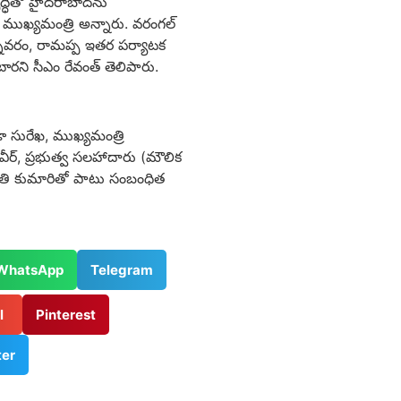
ృద్ధితో హైద‌రాబాద్‌ను
ని ముఖ్యమంత్రి అన్నారు. వ‌రంగ‌ల్
‌వ‌రం, రామ‌ప్ప ఇత‌ర ప‌ర్యాట‌క
ంటార‌ని సీఎం రేవంత్ తెలిపారు.
డా సురేఖ, ముఖ్య‌మంత్రి
ీర్, ప్ర‌భుత్వ స‌ల‌హాదారు (మౌలిక
్శి శాంతి కుమారితో పాటు సంబంధిత
WhatsApp
Telegram
il
Pinterest
ter