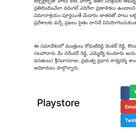
టెక్స్‌టైల్స్‌తో పాటు ఐటీ, ఫార్మా, ఇత‌ర ప‌రిశ్ర‌మ‌ల అభివ
ప్ర‌తిబింబించేలా వ‌రంగ‌ల్ ఎదిగేలా ప్ర‌ణాళిక‌లు ఉండాల‌
విమానాశ్ర‌యం పూర్త‌యితే మేడారం జాత‌ర‌తో పాటు ల‌క్న
ప్ర‌దేశాల‌కు వ‌చ్చే ప్ర‌జ‌లు సైతం దానినే వినియోగించుకు
ఈ సమావేశంలో మంత్రులు కోమటిరెడ్డి వెంకట్ రెడ్డి, కొం
స‌ల‌హాదారు వేం నరేందర్ రెడ్డి, ఎమ్మెల్యే కుందూరు జయవ
వ‌స‌తులు) శ్రీ‌నివాస‌రాజు, ప్ర‌భుత్వ ప్ర‌ధాన కార్య‌ద‌ర
అధికారులు పాల్గొన్నారు.
Playstore
Ema
Twit