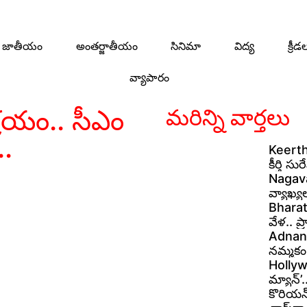
జాతీయం
అంతర్జాతీయం
సినిమా
విద్య
క్రీడ
వ్యాపారం
రయం.. సీఎం
మరిన్ని వార్తలు
..
Keerthy
కీర్తి స
Nagavam
వ్యాఖ్య
Bharat
వేళ.. ప
Adnan S
నమ్మకం 
Hollywo
మ్యాన్’
కొరియన్