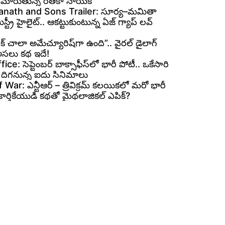
గా మారుతున్న రితికా నాయక్
nath and Sons Trailer: సూర్య–మమితా
ిస్ట్రీ హైలైట్.. ఆకట్టుకుంటున్న ఏజ్ గ్యాప్ లవ్
రోక్ చాలా అమేచ్యూరిష్‌గా ఉంది”.. వైరల్ డైలాగ్
అసలు కథ ఇదే!
ce: సెప్టెంబర్ బాక్సాఫీస్‌లో భారీ పోటీ.. ఒకేసారి
 దిగనున్న ఐదు సినిమాలు
War: ఎన్టీఆర్ – త్రివిక్రమ్ కలయికలో మరో భారీ
. కార్తికేయుడి కథతో మైథలాజికల్ ఎపిక్?