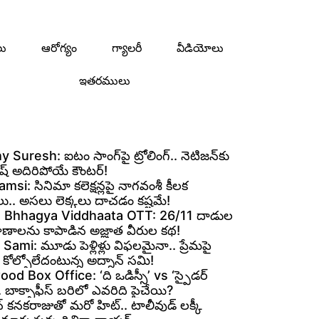
లు
ఆరోగ్యం
గ్యాలరీ
వీడియోలు
ఇతరములు
 Suresh: ఐటం సాంగ్‌పై ట్రోలింగ్.. నెటిజన్‌కు
ురేష్ అదిరిపోయే కౌంటర్!
si: సినిమా కలెక్షన్లపై నాగవంశీ కీలక
లు.. అసలు లెక్కలు దాచడం కష్టమే!
 Bhhagya Viddhaata OTT: 26/11 దాడుల
్రాణాలను కాపాడిన అజ్ఞాత వీరుల కథ!
ami: మూడు పెళ్లిళ్లు విఫలమైనా.. ప్రేమపై
కోల్పోలేదంటున్న అద్నాన్ సమి!
od Box Office: ‘ది ఒడిస్సీ’ vs ‘స్పైడర్
.. బాక్సాఫీస్ బరిలో ఎవరిది పైచేయి?
 కనకరాజుతో మరో హిట్.. టాలీవుడ్ లక్కీ