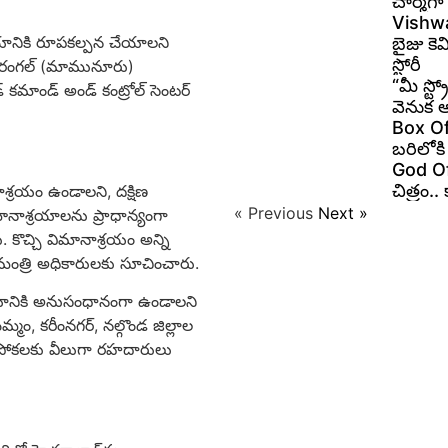
చార్మ్‌
Vishwa
ానికి రూప‌క‌ల్ప‌న చేయాల‌ని
బైజు కెమ
స్టోరీ
 వ‌రంగ‌ల్ (మామునూరు)
“మీ స్ట్
ెడ్ కమాండ్ అండ్ కంట్రోల్ సెంటర్
వెనుక 
Box Offi
బరిలోకి
God Of 
చిత్రం.
్ర‌యం ఉండాల‌ని, ద‌క్షిణ
« Previous
Next »
ానాశ్ర‌యాలను ప్రాధాన్యంగా
 కొచ్చి విమానాశ్ర‌యం అన్ని
‌మంత్రి అధికారుల‌కు సూచించారు.
శ్ర‌యానికి అనుసంధానంగా ఉండాల‌ని
ం, క‌రీంన‌గ‌ర్‌, న‌ల్గొండ జిల్లాల
ాక‌పోక‌లకు వీలుగా ర‌హ‌దారులు