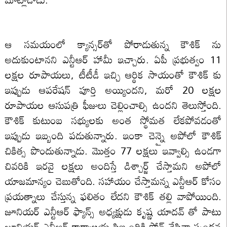
ఆ సమయంలో క్యాన్సర్‌తో పోరాడుతున్న కౌశిక్ ను
అదుకుంటానని ఎన్టీఆర్ హామీ ఇచ్చారు. ఏపీ ప్రభుత్వం 11
లక్షల రూపాయలు, టీటీడీ ఇచ్చి ఆర్థిక సాయంతో కౌశిక్ కు
ఇప్పుడు ఆపరేషన్ పూర్తి అయ్యిందని, మరో 20 లక్షల
రూపాయల ఆసుపత్రి ఫీజులు చెల్లించాల్సి ఉందని తెలుస్తోంది.
కౌశిక్ కుటుంబ సభ్యులకు అంత స్థోమత లేకపోవడంతో
ఇప్పుడు ఇబ్బంది పడుతున్నారు. ఇంకా చెన్నై అపోలో కౌశిక్
చికిత్స పొందుతున్నాడు. మొత్తం 77 లక్షలు ఇవ్వాల్సి ఉండగా
చివరికి ఇరవై లక్షలు అందిస్తే డిశ్చార్జ్ చేస్తామని అపోలో
‌‌యాజమాన్యం చెబుతోంది. సహాయం చేస్తామన్న ఎన్టీఆర్ కోసం
ప్రయత్నాలు చేస్తున్న ఫలితం లేదని కౌశిక్ తల్లి వాపోయింది.
జూనియర్ ఎన్టీఆర్ ఫ్యాన్స్ అధ్యక్షుడు కృష్ణ యాదవ్ తో పాటు
జూనియర్ ఎన్టీఆర్ కార్యాలయ సిబ్బందికి ఫోన్ చేసినా స్పందన