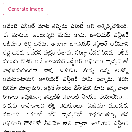
Generate Image
అదేంటి ఎన్టీఆర్ మాట తప్పడం ఏమిటీ అని ఆశ్చర్యపోకండి.
ఈ మాటలు అంటున్నది మేము కాదు, జూనియర్ ఎన్టీఆర్
అభిమాని తల్లి ఒకరు. తాజాగా జూనియర్ ఎన్టీఆర్ అభిమాని
తల్లి ఒకరు అవేదన వ్యక్తం చేశారు. సరిగ్గా దేవర సినిమా రిలీజ్
ముందు కౌశిక్ అనే జూనియర్ ఎన్టీఆర్ అభిమాని క్యాన్సర్ తో
బాధపడుతుండగా చావు బతుకుల మధ్య ఉన్న అతన్ని
ఆదుకుంటామని జూనియర్ ఎన్టీఆర్ హామీ ఇచ్చారు. కలిసి
సినిమా చూద్దామని, ఆర్థిక సాయం చేస్తామని మాట ఇచ్చి చాలా
రోజులు అవుతున్నా ఇప్పటికి ఎలాంటి సాయం చేయాలేదని…
కొడుకు కాపాడాలని తల్లి వేడుకుంటూ మీడియా ముందుకు
వచ్చింది. గతంలో బోన్ క్యాన్సర్‌తో బాధపడుతున్న తన
అభిమాని కౌశిక్‍తో వీడియో కాల్ ద్వారా జూనియర్ ఎన్టీఆర్
మాట్లాడాడు.