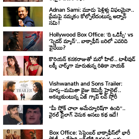
Adnan Sami: మూడు పెళ్లిళ్లు విఫలమైనా..
ప్రేమపై నమ్మకం కోల్పోలేదంటున్న అద్నాన్
సమి!
Hollywood Box Office: ‘ది ఒడిస్సీ’ vs
‘స్పైడర్ మ్యాన్’.. బాక్సాఫీస్ బరిలో ఎవరిది
పైచేయి?
కొరియన్ కనకరాజుతో మరో హిట్.. టాలీవుడ్
లక్కీ చార్మ్‌గా మారుతున్న రితికా నాయక్
Vishwanath and Sons Trailer:
సూర్య–మమితా బైజు కెమిస్ట్రీ హైలైట్..
ఆకట్టుకుంటున్న ఏజ్ గ్యాప్ లవ్ స్టోరీ
“మీ స్ట్రోక్ చాలా అమేచ్యూరిష్‌గా ఉంది”..
వైరల్ డైలాగ్ వెనుక అసలు కథ ఇదే!
Box Office: సెప్టెంబర్ బాక్సాఫీస్‌లో భారీ