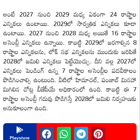
అంటే 2027 నుంచి 2029 మధ్య ఏకంగా 24 రాష్ట్రాల
ఎన్నికలు ఉంటాయి. 2029లో సార్వత్రిక ఎన్నికలు కూడా
ఉంటాయి. 2027 నుంచి 2028 మధ్య అయితే 16 రాష్ట్రాల
అసెంబ్లీ ఎన్నికలు ఉన్నాయి. కాబట్టి 2029లో జరగాల్సిన 8
రాష్ట్రాల ఎన్నికలను, లోక్ సభ ఎన్నికలను ముందుకు జరిపితే
2028లో జమిలి ఎన్నికలు పెట్టేయొచ్చు. దీని వల్ల 2027లో
ఎన్నికలు పెండింగ్ ఉన్న 7 రాష్ట్రాల అసెంబ్లీల పదవీకాలం
పొడిగించాల్సి ఉంటుంది. వీటిలో హిమాచల్, పంజాబ్ మినహా
మిగిలిన చోట్ల బీజేపీయే అధికారంలో ఉంది. కాబట్టి ఈ 7
రాష్ట్రాల అసెంబ్లీ గడువు పొడిగిస్తే 2028లో జమిలి నిర్వహణకు
అనుకూలంగా ఉంది.
Playstore