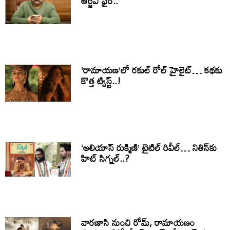
ఆర్జీవీ ఫైర్..
‘రామాయణ’లో రకుల్ రోల్ హైలైట్… కథకు
కొత్త ట్విస్ట్..!
‘అలియాస్ రుక్మిణి’ టైటిల్ రివీల్… నితిన్‌కు
హిట్ సిగ్నల్..?
వారణాసి నుంచి రోమ్, రామాయణం