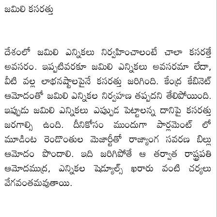
జమిలి కసరత్తు
దేశంలో జమిలి ఎన్నికలు నిర్వహించాలంటే చాలా కసరత్తే
అవసరం. ఇప్పటివరకూ జమిలి ఎన్నికలు అవసరమా లేదా,
వీటి వల్ల లాభనష్టాలపైనే కసరత్తు జరిగింది. కేంద్ర కేబినెట్
ఆమోదంతో జమిలి ఎన్నికల నిర్వహణ తప్పదని తేలిపోయింది.
ఇప్పుడు జమిలి ఎన్నికలు ఎప్పుుడ పెట్టాలన్న దానిపై కసరత్తు
జరగాల్సి ఉంది. దీనికోసం ముందుగా పార్లమెంట్ లో
మూడింట రెండొంతుల మెజార్టీతో రాజ్యాంగ సవరణ బిల్లు
ఆమోదం పొందాలి. ఇది జరిగిపోతే ఆ తర్వాత రాష్ట్రపతి
ఆమోదముద్ర, ఎన్నికల షెడ్యూల్స్ ఖరారు వంటి చర్యలు
వేగవంతమవుతాయి.