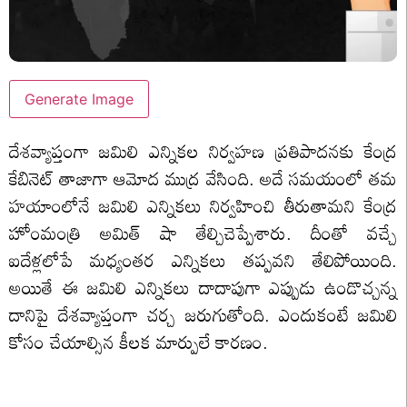
Generate Image
దేశవ్యాప్తంగా జమిలి ఎన్నికల నిర్వహణ ప్రతిపాదనకు కేంద్ర
కేబినెట్ తాజాగా ఆమోద ముద్ర వేసింది. అదే సమయంలో తమ
హయాంలోనే జమిలి ఎన్నికలు నిర్వహించి తీరుతామని కేంద్ర
హోంమంత్రి అమిత్ షా తేల్చిచెప్పేశారు. దీంతో వచ్చే
ఐదేళ్లలోపే మధ్యంతర ఎన్నికలు తప్పవని తేలిపోయింది.
అయితే ఈ జమిలి ఎన్నికలు దాదాపుగా ఎప్పుడు ఉండొచ్చన్న
దానిపై దేశవ్యాప్తంగా చర్చ జరుగుతోంది. ఎందుకంటే జమిలి
కోసం చేయాల్సిన కీలక మార్పులే కారణం.