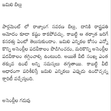
జమిలి బిల్లు
పార్లమెంట్ లో రాజ్యాంగ సవరణ బిల్లు, దానికి రాష్ట్రపతి
ఆమోదం కూడా కష్టం కాకపోవచ్చు. కాబట్టి ఆ తర్వాత జరిగే
కసరత్తు ఏంటో తెలుసుకుందాం. జమిలి ఎన్నికల కోసం ఎన్నో
కొన్ని అసెంబ్లీల పదవీకాలం పొడిగించడం, మరికొన్ని అసెంబ్లీల
పదవీకాలం తగ్గించాల్సి ఉంటుంది. అయితే వీటి సంఖ్య ఎంత
తక్కువ ఉంటే అన్ని సమస్యలు తగ్గుతాయి. కాబట్టి వీటి
ఆధారంగా పరిశీలిస్తే జమిలి ఎన్నికలు ఎప్పుడు ఉండొచ్చన్న
క్లారిటీ వచ్చేస్తుంది.
అసెంబ్లీల గడువు