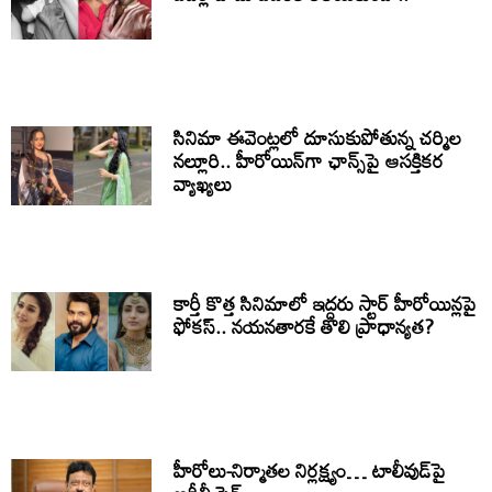
సినిమా ఈవెంట్లలో దూసుకుపోతున్న చర్మిల
నల్లూరి.. హీరోయిన్‌గా ఛాన్స్‌పై ఆసక్తికర
వ్యాఖ్యలు
కార్తీ కొత్త సినిమాలో ఇద్దరు స్టార్ హీరోయిన్లపై
ఫోకస్.. నయనతారకే తొలి ప్రాధాన్యత?
హీరోలు-నిర్మాతల నిర్లక్ష్యం… టాలీవుడ్‌పై