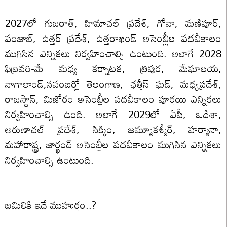
2027లో గుజరాత్, హిమాచల్ ప్రదేశ్, గోవా, మణిపూర్,
పంజాబ్, ఉత్తర్ ప్రదేశ్, ఉత్తరాఖండ్ అసెంబ్లీల పదవీకాలం
ముగిసిన ఎన్నికలు నిర్వహించాల్సి ఉంటుంది. అలాగే 2028
ఫిబ్రవరి-మే మధ్య కర్నాటక, త్రిపుర, మేఘాలయ,
నాగాలాండ్,నవంబర్లో తెలంగాణ, ఛత్తీస్ ఘడ్, మధ్యప్రదేశ్,
రాజస్దాన్, మిజోరం అసెంబ్లీల పదవీకాలం పూర్తయి ఎన్నికలు
నిర్వహించాల్సి ఉంది. అలాగే 2029లో ఏపీ, ఒడిశా,
అరుణాచల్ ప్రదేశ్, సిక్కిం, జమ్మూకశ్మీర్, హర్యానా,
మహారాష్ట్ర, జార్ఖండ్ అసెంబ్లీల పదవీకాలం ముగిసిన ఎన్నికలు
నిర్వహించాల్సి ఉంటుంది.
జమిలికి ఇదే ముహుర్తం..?