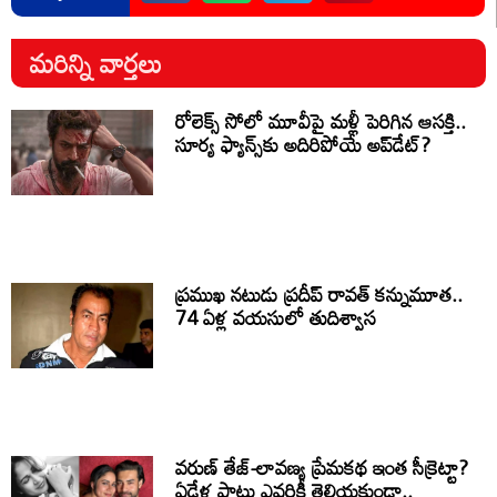
మరిన్ని వార్తలు
రోలెక్స్ సోలో మూవీపై మళ్లీ పెరిగిన ఆసక్తి..
సూర్య ఫ్యాన్స్‌కు అదిరిపోయే అప్‌డేట్?
ప్రముఖ నటుడు ప్రదీప్ రావత్ కన్నుమూత..
74 ఏళ్ల వయసులో తుదిశ్వాస
వరుణ్ తేజ్-లావణ్య ప్రేమకథ ఇంత సీక్రెట్టా?
ఏడేళ్ల పాటు ఎవరికీ తెలియకుండా..