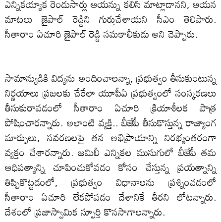
ఎన్నికయ్యాక రెండుసార్లు ఆయన్ను కలిసి మాట్లాడానని, ఆయన
మాటలు జైపాల్ రెడ్డిని గుర్తుచేశాయని సీఎం తెలిపారు.
సీతారాం ఏచూరి జైపాల్ రెడ్డి సమకాలీకుడు అని చెప్పారు.
సామాన్యుడికి విద్యను అందించాలన్నా, ప్రభుత్వం తీసుకుంటున్న
నిర్ణయాలు ప్రజలకు చేరేలా యూపీఏ ప్రభుత్వంలో సంస్కరణలు
తీసుకురావడంలో సీతారాం ఏచూరి క్రియాశీలక పాత్ర
పోషించారన్నారు. అలాంటి వ్యక్తి.. బీజేపీ తీసుకొస్తున్న రాజ్యాంగ
మార్పులు, సవరణలపై తన అభిప్రాయాన్ని నిరభ్యంతరంగా
వ్యక్తం చేశారన్నారు. జమిలీ ఎన్నికల ముసుగులో బీజేపీ తమ
ఆధిపత్యాన్ని చూపించుకోవడం కోసం చేస్తున్న ప్రయత్నాన్ని
తిప్పికొట్టడంలో, ప్రభుత్వం విధానాలను ప్రశ్నించడంలో
సీతారాం ఏచూరి లేకపోవడం దేశానికే తీరని లోటన్నారు.
దేశంలో ప్రజాస్వామిక స్ఫూర్తి కొనసాగాలన్నారు.