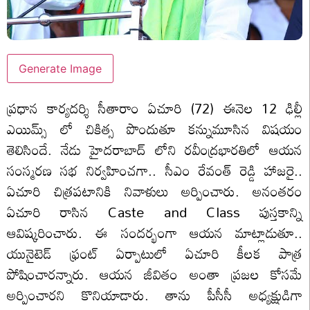
Generate Image
ప్రధాన కార్యదర్శి సీతారాం ఏచూరి (72) ఈనెల 12 ఢిల్లీ
ఎయిమ్స్ లో చికిత్స పొందుతూ కన్నుమూసిన విషయం
తెలిసిందే. నేడు హైదరాబాద్ లోని రవీంద్రభారతిలో ఆయన
సంస్మరణ సభ నిర్వహించగా.. సీఎం రేవంత్ రెడ్డి హాజరై..
ఏచూరి చిత్రపటానికి నివాళులు అర్పించారు. అనంతరం
ఏచూరి రాసిన Caste and Class పుస్తకాన్ని
ఆవిష్కరించారు. ఈ సందర్భంగా ఆయన మాట్లాడుతూ..
యునైటెడ్ ఫ్రంట్ ఏర్పాటులో ఏచూరి కీలక పాత్ర
పోషించారన్నారు. ఆయన జీవితం అంతా ప్రజల కోసమే
అర్పించారని కొనియాడారు. తాను పీసీసీ అధ్యక్షుడిగా