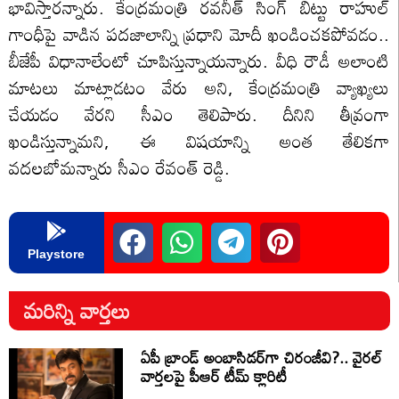
భావిస్తారన్నారు. కేంద్రమంత్రి రవనీత్ సింగ్ బిట్టు రాహుల్
గాంధీపై వాడిన పదజాలాన్ని ప్రధాని మోదీ ఖండించకపోవడం..
బీజేపీ విధానాలేంటో చూపిస్తున్నాయన్నారు. వీధి రౌడీ అలాంటి
మాటలు మాట్లాడటం వేరు అని, కేంద్రమంత్రి వ్యాఖ్యలు
చేయడం వేరని సీఎం తెలిపారు. దీనిని తీవ్రంగా
ఖండిస్తున్నామని, ఈ విషయాన్ని అంత తేలికగా
వదలబోమన్నారు సీఎం రేవంత్ రెడ్డి.
Playstore
మరిన్ని వార్తలు
ఏపీ బ్రాండ్ అంబాసిడర్‌గా చిరంజీవి?.. వైరల్
వార్తలపై పీఆర్ టీమ్ క్లారిటీ