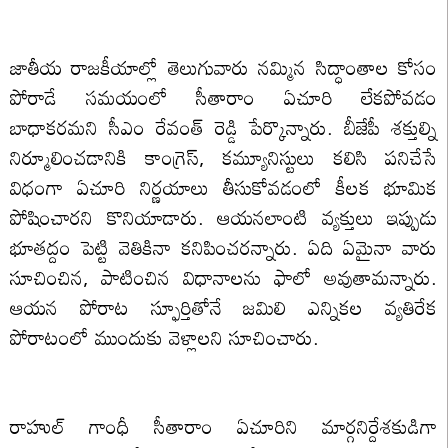
జాతీయ రాజకీయాల్లో తెలుగువారు నమ్మిన సిద్ధాంతాల కోసం
పోరాడే సమయంలో సీతారాం ఏచూరి లేకపోవడం
బాధాకరమని సీఎం రేవంత్ రెడ్డి పేర్కొన్నారు. బీజేపీ శక్తుల్ని
నిర్మూలించడానికి కాంగ్రెస్, కమ్యూనిస్టులు కలిసి పనిచేసే
విధంగా ఏచూరి నిర్ణయాలు తీసుకోవడంలో కీలక భూమిక
పోషించారని కొనియాడారు. ఆయనలాంటి వ్యక్తులు ఇప్పుడు
భూతద్దం పెట్టి వెతికినా కనిపించరన్నారు. ఏది ఏమైనా వారు
సూచించిన, పాటించిన విధానాలను ఫాలో అవుతామన్నారు.
ఆయన పోరాట స్ఫూర్తితోనే జమిలి ఎన్నికల వ్యతిరేక
పోరాటంలో ముందుకు వెళ్లాలని సూచించారు.
రాహుల్ గాంధీ సీతారాం ఏచూరిని మార్గనిర్దేశకుడిగా