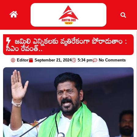
జమిలి ఎన్నికలకు వ్యతిరేకంగా పోరాడుతాం :
సీఎం రేవంత్..
Editor
September 21, 2024
5:34 pm
No Comments