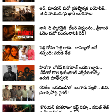
ఆర్. మాధవన్ మరో ప్రతిష్టాత్మక బయోపిక్..
‘జి.డి.నాయుడు’పై భారీ అంచనాలు
నాని ‘ది ప్యారడైజ్’ టీజర్ విధ్వంసం.. శ్రీకాంత్
ఓదెల మరో సంచలనానికి రెడీ!
పెళ్లి కోసం పెళ్లి కాదు.. లావణ్యలో అదే
నచ్చింది: వరుణ్ తేజ్
హీరోగా లోకేష్ కనగరాజ్ అదరగొట్టారు..
‘డీసీ’తో కొత్త థియేట్రికల్ ఎక్స్‌పీరియన్స్:
అరుణ్ మాథేశ్వరన్
రవితేజ ‘ఇరుముడి’లో ‘బంగారు పల్లకి’.. జి.వి.
ప్రకాష్ పోస్ట్ వైరల్!
‘కొరియన్ కనకరాజు’ ఫస్ట్ రివ్యూ.. వరుణ్ తేజ్