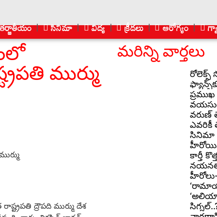
ర్జాతీయం
సినిమా
విద్య
క్రీడలు
ఆరోగ్యం
గ్య
ంలో
మరిన్ని వార్తలు
ట్రపతి ముర్ము
రోలెక్స్
ఫ్యాన్స్
ప్రముఖ 
వయసులో
వరుణ్ త
ఎవరికీ 
సినిమా 
హీరోయిన్
కార్తీ క
నయనతార
హీరోలు-న
‘రామాయణ
‘అలియాస్
రాష్ట్రపతి ద్రౌపది ముర్ము దేశ
సిగ్నల్..
వారణాస