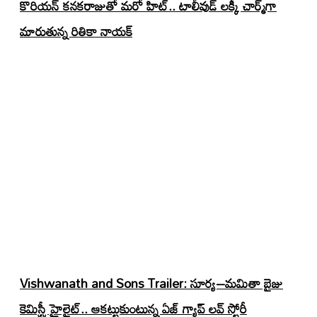
కొరియన్ కనకరాజుతో మరో హిట్.. టాలీవుడ్ లక్కీ చార్మ్‌గా
మారుతున్న రితికా నాయక్
Vishwanath and Sons Trailer: సూర్య–మమితా బైజు
కెమిస్ట్రీ హైలైట్.. ఆకట్టుకుంటున్న ఏజ్ గ్యాప్ లవ్ స్టోరీ