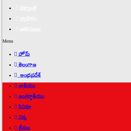
టెక్నాలజీ
వ్యాపారం
ఇతరములు
Menu
హోమ్
తెలంగాణ
ఆంధ్రప్రదేశ్
జాతీయం
అంతర్జాతీయం
సినిమా
విద్య
క్రీడలు