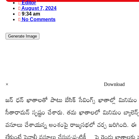
Editor
August 7, 2024
9:34 am
No Comments
Generate Image
×
Download
జన్ ధన్ ఖాతాలతో పాటు బేసిక్ సేవింగ్స్ ఖాతాల్లో మినిమం 
సీతారామన్ స్పష్టం చేశారు. తమ ఖాతాలలో మినిమం బ్యాలెన
వసూలు చేశాయన్న అంశంపై రాజ్యసభలో చర్చ జరిగింది. ఈ సం
లేకుంటే పెనాల్టీ వసూలు చేస్తున్నప్పటికీ… పై రెండు ఖాతాల