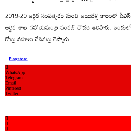
2019-20 ఆర్థిక సంవత్సరం నుంచి అయిదేళ్ల కాలంలో పీఎస్
ఆర్థిక శాఖ సహాయమంత్రి పంకజ్ చౌదరి తెలిపారు. ఇందులో
కోట్లు వసూలు చేసినట్లు చెప్పారు.
Playstore
WhatsApp
Telegram
Email
Pinterest
Twitter
Playstore