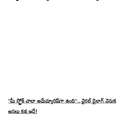
“మీ స్ట్రోక్ చాలా అమేచ్యూరిష్‌గా ఉంది”.. వైరల్ డైలాగ్ వెనుక
అసలు కథ ఇదే!