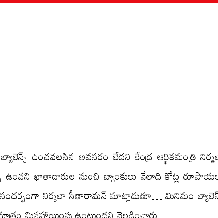
బ్యాలెన్స్ ఉంచవలసిన అవసరం లేదని కేంద్ర ఆర్థికమంత్రి నిర్మ
్స్ ఉంచని ఖాతాదారుల నుంచి బ్యాంకులు వేలాది కోట్ల రూపాయ
దర్భంగా నిర్మలా సీతారామన్ మాట్లాడుతూ… మినిమం బ్యాలెన్
కు మాత్రం మినహాయింపు ఉంటుందని వెల్లడించారు.