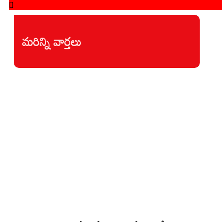
మరిన్ని వార్తలు