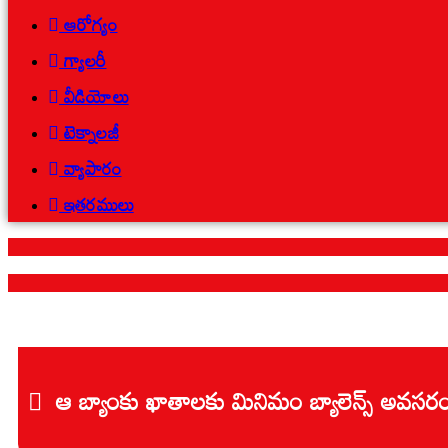
ఆరోగ్యం
గ్యాలరీ
వీడియోలు
టెక్నాలజీ
వ్యాపారం
ఇతరములు
ఆ బ్యాంకు ఖాతాలకు మినిమం బ్యాలెన్స్ అవసరం 