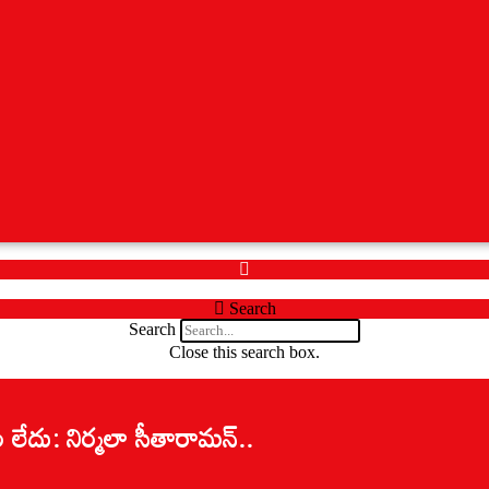
Search
Search
Close this search box.
లేదు: నిర్మలా సీతారామన్..