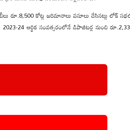
‌బీలు రూ.8,500 కోట్ల జరిమానాలు వసూలు చేసినట్లు లోక్ సభ
 2023-24 ఆర్థిక సంవత్సరంలోనే డిపాజిటర్ల నుంచి రూ.2,3