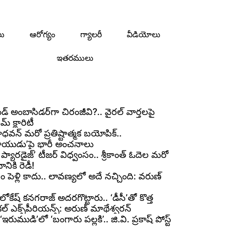
లు
ఆరోగ్యం
గ్యాలరీ
వీడియోలు
ఇతరములు
ండ్ అంబాసిడర్‌గా చిరంజీవి?.. వైరల్ వార్తలపై
మ్ క్లారిటీ
ధవన్ మరో ప్రతిష్టాత్మక బయోపిక్..
.నాయుడు’పై భారీ అంచనాలు
 ప్యారడైజ్’ టీజర్ విధ్వంసం.. శ్రీకాంత్ ఓదెల మరో
ికి రెడీ!
ోసం పెళ్లి కాదు.. లావణ్యలో అదే నచ్చింది: వరుణ్
లోకేష్ కనగరాజ్ అదరగొట్టారు.. ‘డీసీ’తో కొత్త
కల్ ఎక్స్‌పీరియన్స్: అరుణ్ మాథేశ్వరన్
ఇరుముడి’లో ‘బంగారు పల్లకి’.. జి.వి. ప్రకాష్ పోస్ట్