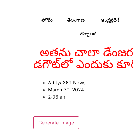
హోమ్
తెలంగాణ
ఆంధ్రప్రదేశ్
టెక్నాలజీ
అతను చాలా డేంజరస్ క
డగౌట్⁭లో ఎందుకు కూర్చ
Aditya369 News
March 30, 2024
2:03 am
Generate Image