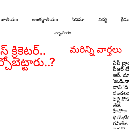
జాతీయం
అంతర్జాతీయం
సినిమా
విద్య
క్రీడ
వ్యాపారం
్రికెటర్..
మరిన్ని వార్తలు
ోబెట్టారు..?
ఏపీ బ్రా
పీఆర్ టీ
ఆర్. మా
‘జి.డి
నాని ‘ది
సంచలనాన
పెళ్లి క
తేజ్
హీరోగా 
థియేట్రి
రవితేజ ‘