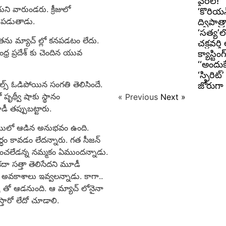
వైరల్!
ియని వారుండరు. క్రీజులో
‘కొరియన
చుకుపడుతాడు.
ద్విపాత
‘సత్య’ల
తను మ్యాచ్ ల్లో కనపడటం లేదు.
చక్రవర్త
్ర ప్రదేశ్ కు చెందిన యువ
క్యాస్టి
‘‘అందుక
‘స్పిరిట
ిటల్స్ ఓడిపోయిన సంగతి తెలిసిందే.
జోరుగా 
పృథ్వీ షాకు స్థానం
« Previous
Next »
డీ తప్పుబట్టారు.
థాయిలో ఆడిన అనుభవం ఉంది.
్ధం కావడం లేదన్నారు. గత సీజన్
ణించలేడన్న నమ్మకం ఏముందన్నాడు.
ే కదా సత్తా తెలిసేదని మూడీ
ికి అవకాశాలు ఇవ్వలన్నాడు. కాగా..
ంగ్స్ తో ఆడనుంది. ఆ మ్యాచ్ లోనైనా
్తారో లేదో చూడాలి.