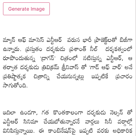
Generate Image
మ్యాన్ ఆఫ్ మాసెస్ ఎన్టీఆర్ వరుస భారీ ప్రాజెక్ట్‌లతో బిజీగా
ఉన్నారు. ప్రస్తుతం దర్శకుడు ప్రశాంత్ నీల్ దర్శకత్వంలో
రూపొందుతున్న ‘డ్రాగన్’ చిత్రంలో నటిస్తున్న ఎన్టీఆర్, ఆ
తర్వాత దర్శకుడు త్రివిక్రమ్ శ్రీనివాస్ తో ‘గాడ్ ఆఫ్ వార్’ అనే
ప్రతిష్టాత్మక చిత్రాన్ని చేయనున్నట్లు ఇప్పటికే ప్రచారం
సాగుతోంది.
ఇదిలా ఉండగా, గత కొంతకాలంగా దర్శకుడు నెల్సన్ తో
ఎన్టీఆర్ సినిమా చేయబోతున్నారనే వార్తలు సినీ వర్గాల్లో
వినిపిస్తున్నాయి. ఈ కాంబినేషన్‌పై ఇప్పటి వరకు అధికారిక