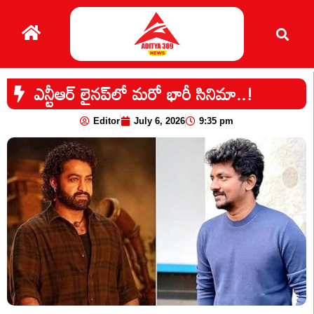
ఎన్టీఆర్ లైనప్‌లో మరో భారీ సినిమా..!
Editor
July 6, 2026
9:35 pm