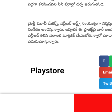
పెద్దగా కనిపించవని సినీ వర్గాల్లో చర్చ జరుగుతోంది.
మైత్రీ మూవీ మేకర్స్, ఎన్టీఆర్ ఆర్ట్స్ సంయుక్తంగా నిర్మిస్త
సంగీతం అందిస్తున్నారు. ఇప్పటికే ఈ ప్రాజెక్ట్‌పై భారీ 
ఎన్టీఆర్ కలిసి ఎలాంటి మ్యాజిక్ చేయబోతున్నారో చూ
ఎదురుచూస్తున్నారు.
Playstore
Ema
Twit