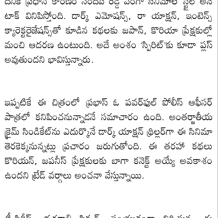
దీనికి ప్రధాన కారణం సందీప్ రెడ్డి వంగా సినిమాల స్టైల్ అనే
టాక్ వినిపిస్తోంది. డార్క్ ఎమోషన్స్, రా యాక్షన్, ఇంటెన్స్
క్యారెక్టరైజేషన్స్‌తో కూడిన కథలకు జపాన్, కొరియా ప్రేక్షకుల్లో
మంచి ఆదరణ ఉంటుంది. అదే అంశం ‘స్పిరిట్’కు కూడా ప్లస్
అవుతుందని భావిస్తున్నారు.
ఇప్పటికే ఈ చిత్రంలో ప్రభాస్ ఓ పవర్‌ఫుల్ పోలీస్ ఆఫీసర్
పాత్రలో కనిపించనున్నాడనే సమాచారం ఉంది. అంతర్జాతీయ
క్రైమ్ సిండికేట్‌ను ఎదుర్కొనే డార్క్ యాక్షన్ థ్రిల్లర్‌గా ఈ సినిమా
తెరకెక్కనున్నట్లు ప్రచారం జరుగుతోంది. ఈ తరహా కథలు
కొరియన్, జపనీస్ ప్రేక్షకులకు బాగా కనెక్ట్ అయ్యే అవకాశం
ఉందని ట్రేడ్ వర్గాలు అంచనా వేస్తున్నాయి.