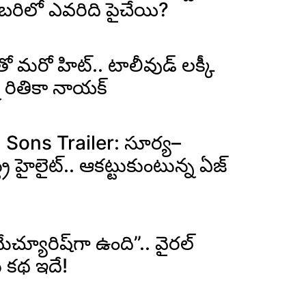
్ బరిలో ఎవరిది పైచేయి?
 మరో హిట్.. టాలీవుడ్ లక్కీ
న రితికా నాయక్
Sons Trailer: సూర్య–
రీ హైలైట్.. ఆకట్టుకుంటున్న ఏజ్
మేచ్యూరిష్‌గా ఉంది”.. వైరల్
 కథ ఇదే!