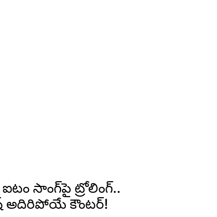
ం సాంగ్‌పై ట్రోలింగ్..
రేష్ అదిరిపోయే కౌంటర్!