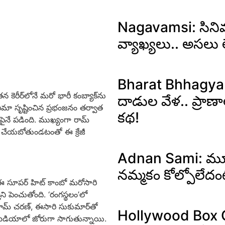
Nagavamsi: సినిమా 
వ్యాఖ్యలు.. అసలు 
Bharat Bhhagya
తన కెరీర్‌లోనే మరో భారీ కంబ్యాక్‌ను
దాడుల వేళ.. ప్రాణ
నిమా సృష్టించిన ప్రభంజనం తర్వాత
కథ!
పైనే పడింది. ముఖ్యంగా రామ్
ర్‌తో చేయబోతుండటంతో ఈ క్రేజీ
Adnan Sami: మూడు 
నమ్మకం కోల్పోలేదం
ిన ఈ సూపర్ హిట్ కాంబో మరోసారి
 పెంచుతోంది. ‘రంగస్థలం’లో
న రామ్ చరణ్, ఈసారి సుకుమార్‌తో
Hollywood Box Offi
్ మీడియాలో జోరుగా సాగుతున్నాయి.