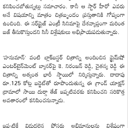
కనిపించబోతున్నట్లు సమాచారం. కానీ ఆ స్టార్ హీరో ఎవరు
అనే విషయాన్ని మాత్రం చిత్రబృందం ప్రస్తుతానికి గోప్యంగా
ఉంచింది. ఈ సర్‌ప్రైజ్ ఎంట్రీ సినిమాపై దేశవ్యాప్తంగా మరింత
బజ్ తీసుకొస్తుందని సినీ విశ్లేషకులు అభిప్రాయపడుతున్నారు.
‘హనుమాన్’ వంటి బ్లాక్‌బస్టర్ చిత్రాన్ని అందించిన ప్రైమ్‌షో
ఎంటర్‌టైన్‌మెంట్ బ్యానర్‌పై కె. నిరంజన్ రెడ్డి, చైతన్య రెడ్డి ఈ
చిత్రాన్ని అత్యంత భారీ స్థాయిలో నిర్మిస్తున్నారు. దాదాపు
రూ.125 కోట్ల బడ్జెట్‌తో రూపొందుతున్న ఈ గ్రాండ్ యాక్షన్
డ్రామాలో సాయి దుర్గా తేజ్ ఇప్పటివరకు కనిపించని సరికొత్త
అవతారంలో కనిపించనున్నాడు.
ఇప్పటికే విడుదలైన పోస్టర్లు అభిమానులను విశేషంగా