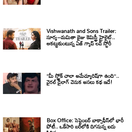
Vishwanath and Sons Trailer:
సూర్య–మమితా బైజు కెమిస్ట్రీ హైలైట్..
ఆకట్టుకుంటున్న ఏజ్ గ్యాప్ లవ్ స్టోరీ
“మీ స్ట్రోక్ చాలా అమేచ్యూరిష్‌గా ఉంది”..
వైరల్ డైలాగ్ వెనుక అసలు కథ ఇదే!
Box Office: సెప్టెంబర్ బాక్సాఫీస్‌లో భారీ
పోటీ.. ఒకేసారి బరిలోకి దిగనున్న ఐదు