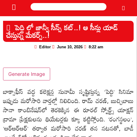
పెద్ది లో జాన్వీ సీన్స్ కట్..! ఆ సీన్లు యాడ్
చేస్తున్న మేకర్స్..!
Editor
June 10, 2026
8:22 am
Generate Image
బాక్సాఫీస్ వద్ద కలెక్షన్ల సునామీ సృష్టిస్తున్న ‘పెద్ది’ సినిమా
ఇప్పుడు మరోసారి వార్తల్లో నిలిచింది. రామ్ చరణ్, బుచ్చిబాబు
సానా కాంబినేషన్‌లో తెరకెక్కిన ఈ రూరల్ స్పోర్ట్స్ యాక్షన్
డ్రామా ప్రేక్షకులను థియేటర్లకు క్యూ కట్టిస్తోంది. ‘రంగస్థలం’,
‘ఆర్ఆర్ఆర్’ తర్వాత మరోసారి చరణ్ తన నటనతో, బాడీ