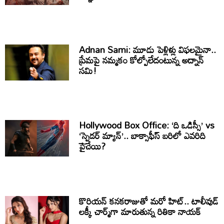
Adnan Sami: మూడు పెళ్లిళ్లు విఫలమైనా..
ప్రేమపై నమ్మకం కోల్పోలేదంటున్న అద్నాన్
సమి!
Hollywood Box Office: ‘ది ఒడిస్సీ’ vs
‘స్పైడర్ మ్యాన్’.. బాక్సాఫీస్ బరిలో ఎవరిది
పైచేయి?
కొరియన్ కనకరాజుతో మరో హిట్.. టాలీవుడ్
లక్కీ చార్మ్‌గా మారుతున్న రితికా నాయక్