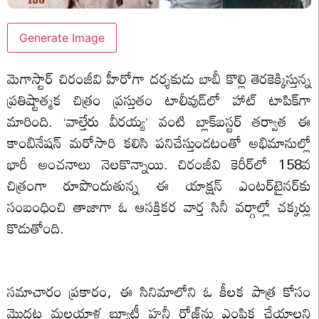
Generate Image
మెగాస్టార్ చిరంజీవి హీరోగా దర్శకుడు బాబీ కొల్లి తెరకెక్కిస్తున్న
ప్రతిష్టాత్మక చిత్రం ప్రస్తుతం టాలీవుడ్‌లో హాట్ టాపిక్‌గా
మారింది. ‘వాల్తేరు వీరయ్య’ వంటి బ్లాక్‌బస్టర్ తర్వాత ఈ
కాంబినేషన్ మరోసారి కలిసి పనిచేస్తుండటంతో అభిమానుల్లో
భారీ అంచనాలు నెలకొన్నాయి. చిరంజీవి కెరీర్‌లో 158వ
చిత్రంగా రూపొందుతున్న ఈ యాక్షన్ ఎంటర్‌టైనర్‌కు
సంబంధించి తాజాగా ఓ ఆసక్తికర వార్త సినీ వర్గాల్లో చక్కర్లు
కొడుతోంది.
సమాచారం ప్రకారం, ఈ సినిమాలోని ఓ కీలక పాత్ర కోసం
మొదట మలయాళ బ్యూటీ హనీ రోజ్‌ను ఎంపిక చేయాలని