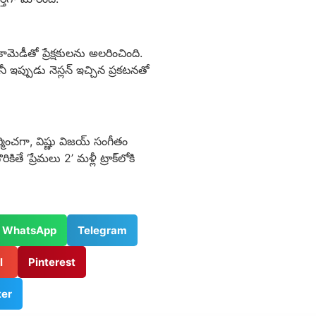
ెడీతో ప్రేక్షకులను అలరించింది.
ీ ఇప్పుడు నెస్లన్ ఇచ్చిన ప్రకటనతో
ించగా, విష్ణు విజయ్ సంగీతం
 ‘ప్రేమలు 2’ మళ్లీ ట్రాక్‌లోకి
WhatsApp
Telegram
il
Pinterest
ter