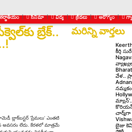
ర్జాతీయం
సినిమా
విద్య
క్రీడలు
ఆరోగ్యం
గ్య
్వెల్‌కు బ్రేక్..
మరిన్ని వార్తలు
.!
Keerthy
కీర్తి స
Nagavam
వ్యాఖ్య
Bharat
వేళ.. ప
Adnan S
నమ్మకం 
Hollywo
మ్యాన్’
కొరియన్
చార్మ్‌
ీ బ్లాక్‌బస్టర్ ‘ప్రేమలు’ ఎంతటి
Vishwa
ిన అవసరం లేదు. కేరళలో మాత్రమే
బైజు కెమ
స్టోరీ