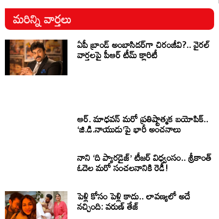
మరిన్ని వార్తలు
ఏపీ బ్రాండ్ అంబాసిడర్‌గా చిరంజీవి?.. వైరల్
వార్తలపై పీఆర్ టీమ్ క్లారిటీ
ఆర్. మాధవన్ మరో ప్రతిష్టాత్మక బయోపిక్..
‘జి.డి.నాయుడు’పై భారీ అంచనాలు
నాని ‘ది ప్యారడైజ్’ టీజర్ విధ్వంసం.. శ్రీకాంత్
ఓదెల మరో సంచలనానికి రెడీ!
పెళ్లి కోసం పెళ్లి కాదు.. లావణ్యలో అదే
నచ్చింది: వరుణ్ తేజ్