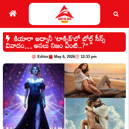
కియారా అద్వానీ ‘టాక్సిక్’లో బోల్డ్ సీన్స్
వివాదం… అసలు నిజం ఏంటి..?”
Editor
May 6, 2026
12:33 pm