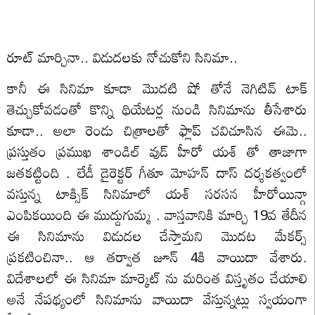
రూట్ మార్చినా.. విడుదలకు నోచుకోని సినిమా..
కానీ ఈ సినిమా కూడా మొదటి షో తోనే నెగిటివ్ టాక్
తెచ్చుకోవడంతో కొన్ని థియేటర్ల నుండి సినిమాను తీసేశారు
కూడా.. అలా రెండు చిత్రాలతో ఫ్లాప్ చవిచూసిన ఈమె..
ప్రస్తుతం ప్రముఖ శాండిల్ వుడ్ హీరో యశ్ తో తాజాగా
జతకట్టింది . లేడీ డైరెక్టర్ గీతూ మోహన్ దాస్ దర్శకత్వంలో
వస్తున్న టాక్సిక్ సినిమాలో యశ్ సరసన హీరోయిన్గా
ఎంపికయింది ఈ ముద్దుగుమ్మ . వాస్తవానికి మార్చి 19వ తేదీన
ఈ సినిమాను విడుదల చేస్తామని మొదట మేకర్స్
ప్రకటించినా.. ఆ తర్వాత జూన్ 4కి వాయిదా వేశారు.
విదేశాలలో ఈ సినిమా మార్కెట్ ను మరింత విస్తృతం చేయాలి
అనే నేపథ్యంలో సినిమాను వాయిదా వేస్తున్నట్లు స్వయంగా