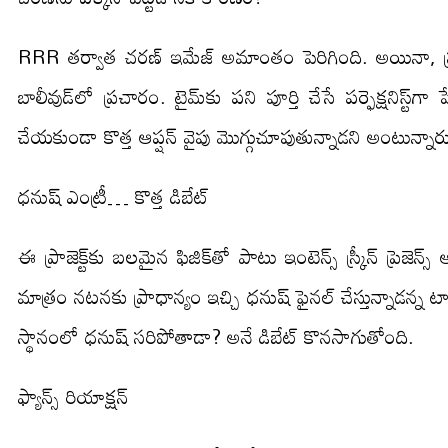
RRR తర్వాత చరణ్ ఇమేజ్ అమాంతం పెరిగింది. అయినా, ప్ర
బాలీవుడ్‌లో ప్రచారం. టైమ్‌కు పని పూర్తి చేసే పర్ఫెక్షనిస్ట్
చేయకుండా కొత్త ఆప్షన్ వైపు మొగ్గుచూపుతున్నాడని అంటున్నార
ధనుష్ ఎంట్రీ… కొత్త డిబేట్
ఈ ప్రాజెక్ట్‌కు బలమైన ఫిజిక్‌తో పాటు ఇంటెన్స్ స్క్రీన్ ప్రె
మాత్రం నటనకు ప్రాధాన్యం ఇచ్చి ధనుష్ ఫైనల్ చేస్తున్నాడన
స్థానంలో ధనుష్ సరిపోతాడా? అనే డిబేట్ కొనసాగుతోంది.
ఫ్యాన్స్ రియాక్షన్