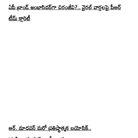
ఏపీ బ్రాండ్ అంబాసిడర్‌గా చిరంజీవి?.. వైరల్ వార్తలపై పీఆర్
టీమ్ క్లారిటీ
ఆర్. మాధవన్ మరో ప్రతిష్టాత్మక బయోపిక్..