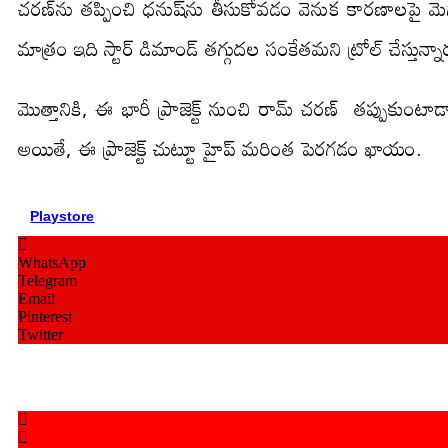
చరణ్‌ను తప్పించి ధనుష్‌ను తీసుకోవడం వెనుక కారణాలపై మెగా ఫ్
మాత్రం ఇది స్టార్ డిమాండ్ తగ్గుదల సంకేతమని ట్రోల్ చేస్తున్నా
మొత్తానికి, ఈ భారీ ప్రాజెక్ట్ నుంచి రామ్ చరణ్ తప్పుకుంటాడ
అయితే, ఈ ప్రాజెక్ట్ చుట్టూ హైప్ మరింత పెరగడం ఖాయం.
Playstore
WhatsApp
Telegram
Email
Pinterest
Twitter
Playstore