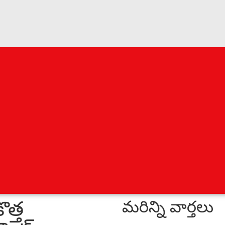
త్త
మరిన్ని వార్తలు