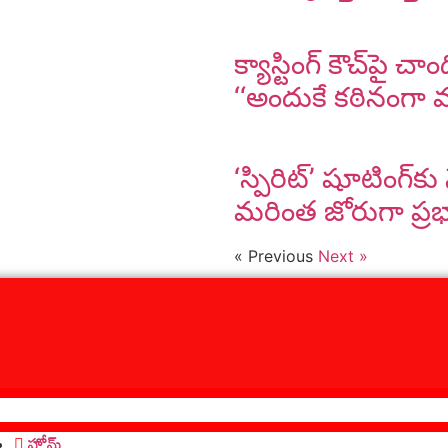
క్యాస్టింగ్ కౌచ్‌పై
‘‘అందుకే కఠినంగా 
‘స్పిరిట్’ షూటింగ్‌కు
మరింత జోరుగా ప్రభ
« Previous
Next »
హోమ్