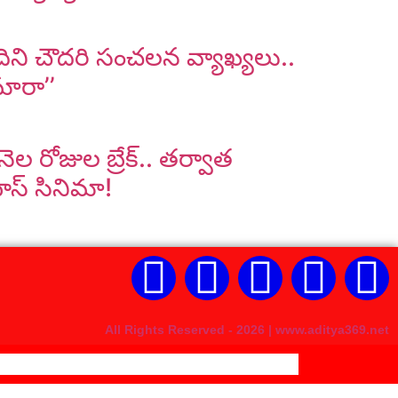
 చాందిని చౌదరి సంచలన వ్యాఖ్యలు..
మారా’’
 నెల రోజుల బ్రేక్.. తర్వాత
ాస్ సినిమా!
All Rights Reserved - 2026 | www.aditya369.net