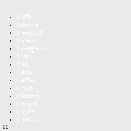
హోమ్
తెలంగాణ
ఆంధ్రప్రదేశ్
జాతీయం
అంతర్జాతీయం
సినిమా
విద్య
క్రీడలు
ఆరోగ్యం
గ్యాలరీ
వీడియోలు
టెక్నాలజీ
వ్యాపారం
ఇతరములు