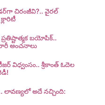
ర్‌గా చిరంజీవి?.. వైరల్
్లారిటీ
రతిష్టాత్మక బయోపిక్..
 భారీ అంచనాలు
టీజర్ విధ్వంసం.. శ్రీకాంత్ ఓదెల
డీ!
ాదు.. లావణ్యలో అదే నచ్చింది: