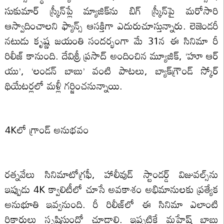
సుకుమార్ స్క్రీన్‌ప్లే మ్యాజిక్‌ను బిగ్ స్క్రీన్‌పై మరోసారి
ఆస్వాదించాలని ఫ్యాన్స్ ఆసక్తిగా ఎదురుచూస్తున్నారు. లెజెండరీ
నటుడు కృష్ణ జయంతి సందర్భంగా మే 31న ఈ సినిమా రీ
రిలీజ్ కానుంది. దేవిశ్రీ ప్రసాద్ అందించిన మ్యూజిక్, ‘హూ ఆర్
యు’, ‘లండన్ బాబు’ వంటి పాటలు, బ్యాక్‌గ్రౌండ్ స్కోర్
థియేటర్లలో మళ్లీ గర్జించనున్నాయి.
4Kలో గ్రాండ్ అనుభవం
రత్నవేలు సినిమాటోగ్రఫీ, హాలీవుడ్ స్టాండర్డ్ విజువల్స్‌ను
ఇప్పుడు 4K క్వాలిటీలో చూసే అవకాశం అభిమానులకు ప్రత్యేక
అనుభూతి ఇవ్వనుంది. రీ రిలీజ్‌లో ఈ సినిమా ఎలాంటి
రికార్డులు సృష్టిస్తుందో చూడాలి. ఇప్పటికే మహేష్ బాబు