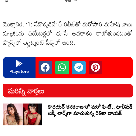
మొత్తానికి, ‘1: నేనొక్కడినే’ రీ రిలీజ్‌తో మరోసారి మహేష్ బాబు
మ్యాజిక్‌ను థియేటర్లలో చూసే అవకాశం రాబోతుండటంతో
ఫ్యాన్స్‌లో ఎగ్జైట్మెంట్ పీక్స్‌లో ఉంది.
Playstore
మరిన్ని వార్తలు
కొరియన్ కనకరాజుతో మరో హిట్.. టాలీవుడ్
లక్కీ చార్మ్‌గా మారుతున్న రితికా నాయక్