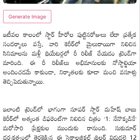
Generate Image
ఇటీవల కాలంలో స్టార్ హీరోల పుట్టినరోజులు లేదా ప్రత్యేక
సందర్భాలు వస్తే, వారి కెరీర్‌లో మైలురాయిగా నిలిచిన
సినిమాలను మళ్లీ థియేటర్లలో రీ రిలీజ్ చేయడం ట్రెండ్‌గా
మారింది. ఈ రీ రిలీజ్‌లు అభిమానులకు నోస్టాల్జియా
అందించడమే కాకుండా, నిర్మాతలకు కూడా మంచి వసూళ్లు
తెచ్చిపెడుతున్నాయి.
ఇలాంటి ట్రెండ్‌లో భాగంగా సూపర్ స్టార్ మహేష్ బాబు
కెరీర్‌లో అత్యంత డిఫరెంట్‌గా నిలిచిన చిత్రం ‘1: నేనొక్కడినే’
మరోసారి ప్రేక్షకుల ముందుకు రానుంది. సుకుమార్
దర్శకత్వంలో తెరకెక్కిన ఈ సైకాలజికల్ థ్రిల్లర్ విడుదలై 12