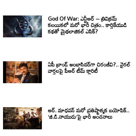
God Of War: ఎన్టీఆర్ – త్రివిక్రమ్
కలయికలో మరో భారీ చిత్రం.. కార్తికేయుడి
కథతో మైథలాజికల్ ఎపిక్?
ఏపీ బ్రాండ్ అంబాసిడర్‌గా చిరంజీవి?.. వైరల్
వార్తలపై పీఆర్ టీమ్ క్లారిటీ
ఆర్. మాధవన్ మరో ప్రతిష్టాత్మక బయోపిక్..
‘జి.డి.నాయుడు’పై భారీ అంచనాలు