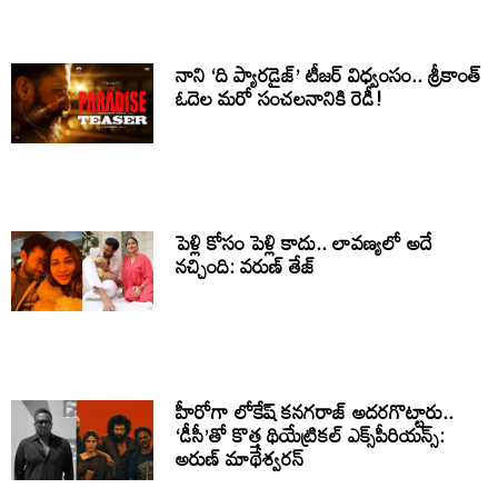
నాని ‘ది ప్యారడైజ్’ టీజర్ విధ్వంసం.. శ్రీకాంత్
ఓదెల మరో సంచలనానికి రెడీ!
పెళ్లి కోసం పెళ్లి కాదు.. లావణ్యలో అదే
నచ్చింది: వరుణ్ తేజ్
హీరోగా లోకేష్ కనగరాజ్ అదరగొట్టారు..
‘డీసీ’తో కొత్త థియేట్రికల్ ఎక్స్‌పీరియన్స్:
అరుణ్ మాథేశ్వరన్