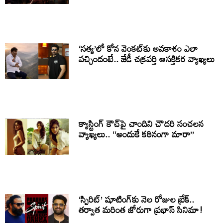
‘సత్య’లో కోన వెంకట్‌కు అవకాశం ఎలా
వచ్చిందంటే.. జేడీ చక్రవర్తి ఆసక్తికర వ్యాఖ్యలు
క్యాస్టింగ్ కౌచ్‌పై చాందిని చౌదరి సంచలన
వ్యాఖ్యలు.. ‘‘అందుకే కఠినంగా మారా’’
‘స్పిరిట్’ షూటింగ్‌కు నెల రోజుల బ్రేక్..
తర్వాత మరింత జోరుగా ప్రభాస్ సినిమా!