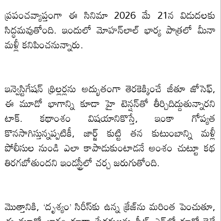
ప్రపంచవ్యాప్తంగా ఈ సినిమా 2026 మే 21న విడుదలకు
సిద్ధమవుతోంది. ఇందులో మోహన్‌లాల్ భార్య పాత్రలో మీనా
మళ్లీ కనిపించనున్నారు.
ఇన్వెస్టిగేషన్ థ్రిల్లర్లను అద్భుతంగా తెరకెక్కించే జీతూ జోసెఫ్,
ఈ మూడో భాగాన్ని కూడా హై టెన్షన్‌తో తీర్చిదిద్దుతున్నారని
టాక్. కథాంశం విషయానికొస్తే, ఇంకా గోప్యత
కొనసాగిస్తున్నప్పటికీ, జార్జ్ కుట్టి తన కుటుంబాన్ని మళ్లీ
పోలీసుల నుండి ఎలా కాపాడుకుంటాడనే అంశం చుట్టూ కథ
తిరగబోతుందని ఇండస్ట్రీలో చర్చ జరుగుతోంది.
మొత్తానికి, ‘దృశ్యం’ సిరీస్‌కు ఉన్న క్రేజ్‌ను మరింత పెంచుతూ,
ఈ మూడో భాగం కూడా ప్రేక్షకులను సీట్ ఎడ్జ్‌లో కూర్చోబెట్టే