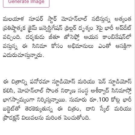
Generate Image
మలయాళ సూపర్ స్టార్ మోహన్‌లాల్ నటిస్తున్న అత్యంత
ప్రతిష్టాత్మక క్రైమ్ ఇన్వెస్టిగేషన్ థ్రిల్లర్ దృశ్యం 3పై భారీ అప్‌డేట్
వచ్చింది. దర్శకుడు జీతూ జోసెఫ్తో ఆయన కాంబినేషన్‌లో
వస్తున్న ఈ సినిమా కోసం అభిమానులు ఎంతో ఆసక్తిగా
ఎదురుచూస్తున్నారు.
ఈ చిత్రాన్ని పనోరమా స్టూడియోస్ మరియు పెన్ స్టూడియోస్
కలిసి, మోహన్‌లాల్ సొంత నిర్మాణ సంస్థ ఆశీర్వాద్ సినిమాస్తో
భాగస్వామ్యంగా నిర్మిస్తున్నాయి. సుమారు రూ.100 కోట్ల భారీ
బడ్జెట్‌తో తెరకెక్కుతున్న ఈ చిత్రం, దాని స్కేల్ మరియు
ప్రొడక్షన్ విలువలను మరింత పెంచుతోంది.