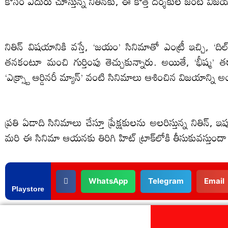
కోసం ఎదురు చూస్తున్న నితిన్‌కు, ఈ కొత్త దర్శకుల జంట విజయా
నితిన్ విషయానికి వస్తే, ‘జయం’ సినిమాతో ఎంట్రీ ఇచ్చి, ‘దిల్
తనకంటూ మంచి గుర్తింపు తెచ్చుకున్నారు. అయితే, ‘భీష్మ’ తర్వ
‘ఎక్స్ట్రా ఆర్డినరీ మ్యాన్’ వంటి సినిమాలు ఆశించిన విజయాన్
ప్రతి ఏడాది సినిమాలు చేస్తూ ప్రేక్షకులను అలరిస్తున్న నితిన్,
మరి ఈ సినిమా ఆయనకు తిరిగి హిట్ ట్రాక్‌లోకి తీసుకువస్తుందా
WhatsApp
Telegram
Ema
Playstore