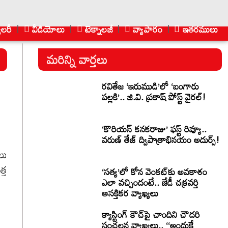
ాలరీ
వీడియోలు
టెక్నాలజీ
వ్యాపారం
ఇతరములు
మరిన్ని వార్తలు
రవితేజ ‘ఇరుముడి’లో ‘బంగారు
పల్లకి’.. జి.వి. ప్రకాష్ పోస్ట్ వైరల్!
‘కొరియన్ కనకరాజు’ ఫస్ట్ రివ్యూ..
వరుణ్ తేజ్ ద్విపాత్రాభినయం అదుర్స్!
లు
్త
‘సత్య’లో కోన వెంకట్‌కు అవకాశం
ఎలా వచ్చిందంటే.. జేడీ చక్రవర్తి
ఆసక్తికర వ్యాఖ్యలు
క్యాస్టింగ్ కౌచ్‌పై చాందిని చౌదరి
సంచలన వ్యాఖ్యలు.. ‘‘అందుకే