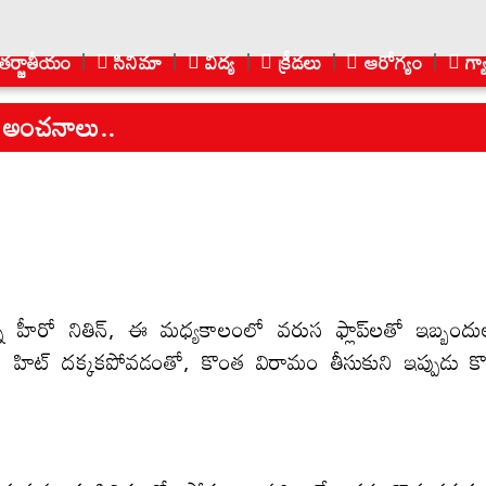
ర్జాతీయం
సినిమా
విద్య
క్రీడలు
ఆరోగ్యం
గ్య
రీ అంచనాలు..
న్న హీరో నితిన్, ఈ మధ్యకాలంలో వరుస ఫ్లాప్‌లతో ఇబ్బందు
న హిట్ దక్కకపోవడంతో, కొంత విరామం తీసుకుని ఇప్పుడు కొత