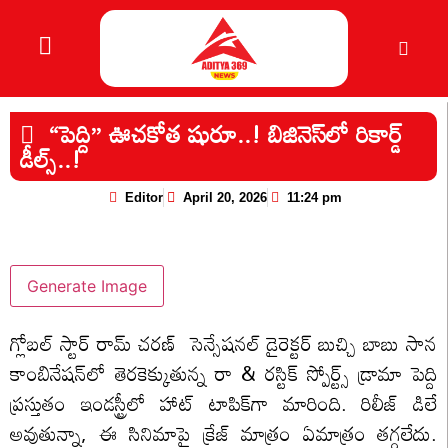
“పెద్ది” ఊచకోత షురూ..! బిజినెస్‌లో రికార్డ్
డీల్స్..!
Editor
April 20, 2026
11:24 pm
Generate Image
గ్లోబల్ స్టార్ రామ్ చరణ్ సెన్సేషనల్ డైరెక్టర్ బుచ్చి బాబు సాన
కాంబినేషన్‌లో తెరకెక్కుతున్న రా & రస్టిక్ స్పోర్ట్స్ డ్రామా పెద్ది
ప్రస్తుతం ఇండస్ట్రీలో హాట్ టాపిక్‌గా మారింది. రిలీజ్ డిలే
అవుతున్నా, ఈ సినిమాపై క్రేజ్ మాత్రం ఏమాత్రం తగ్గలేదు.