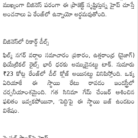
ముఖ్యంగా బిజినెస్ పరంగా ఈ ప్రాజెక్ట్ సృష్టిస్తున్న హైప్ చూస్తే
అంచనాలు ఏ రేంజ్‌లో ఉన్నాయో అర్థమవుతోంది.
బిజినెస్‌లో రికార్డ్ డీల్స్
ఫిల్మ్ నగర్ వర్గాల సమాచారం ప్రకారం, ఉత్తరాంధ్ర (వైజాగ్)
థియేట్రికల్ రైట్స్ భారీ ధరకు అమ్ముడైనట్టు టాక్. సుమారు
₹23 కోట్ల రేంజ్‌లో డీల్ క్లోజ్ అయినట్టు వినిపిస్తోంది. ఒక్క
ఏరియాకే ఈ స్థాయి రేటు రావడం ఇండస్ట్రీలో
చర్చనీయాంశమైంది. గత సినిమా గేమ్ చేంజర్ ఆశించిన
ఫలితం ఇవ్వకపోయినా, ‘పెద్ది’పై ఈ స్థాయి బజ్ ఉండటం
విశేషం.
స్పెషల్ సాంగ్‌పై హైప్