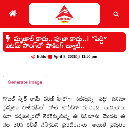
మృణాల్ కాదు.. పూజా కాదు..! “పెద్ది”
ఐటమ్ సాంగ్‌లో షాకింగ్ బ్యూటీ..
Editor
April 8, 2026
11:50 pm
Generate Image
గ్లోబల్ స్టార్ రామ్ చరణ్ హీరోగా నటిస్తున్న “పెద్ది” సినిమా
ప్రస్తుతం టాలీవుడ్‌లో హాట్ టాపిక్‌గా మారింది. బుచ్చిబాబు
సనా దర్శకత్వంలో తెరకెక్కుతున్న ఈ సినిమాను మొదట ఈ
నెల 30న రిలీజ్ చేస్తామని ప్రకటించారు. అయితే ప్రస్తుతం