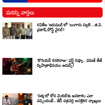
మరిన్ని వార్తలు
రవితేజ ‘ఇరుముడి’లో ‘బంగారు పల్లకి’.. జి.వి.
ప్రకాష్ పోస్ట్ వైరల్!
‘కొరియన్ కనకరాజు’ ఫస్ట్ రివ్యూ.. వరుణ్ తేజ్
ద్విపాత్రాభినయం అదుర్స్!
‘సత్య’లో కోన వెంకట్‌కు అవకాశం ఎలా
వచ్చిందంటే.. జేడీ చక్రవర్తి ఆసక్తికర వ్యాఖ్యలు