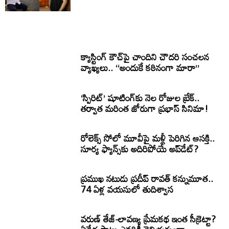
క్యాస్టింగ్ కౌచ్‌పై చాందిని చౌదరి సంచలన
వ్యాఖ్యలు.. ‘‘అందుకే కఠినంగా మారా’’
‘స్పిరిట్’ షూటింగ్‌కు నెల రోజుల బ్రేక్..
తర్వాత మరింత జోరుగా ప్రభాస్ సినిమా!
రోలెక్స్ సోలో మూవీపై మళ్లీ పెరిగిన ఆసక్తి..
సూర్య ఫ్యాన్స్‌కు అదిరిపోయే అప్‌డేట్?
ప్రముఖ నటుడు ప్రదీప్ రావత్ కన్నుమూత..
74 ఏళ్ల వయసులో తుదిశ్వాస
వరుణ్ తేజ్-లావణ్య ప్రేమకథ ఇంత సీక్రెట్టా?