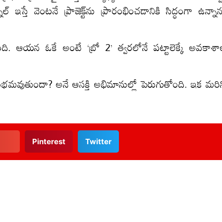
స్తే వెంటనే ప్రాజెక్ట్‌ను ప్రారంభించడానికి సిద్ధంగా ఉన్నాన
ంది. ఆయన ఓకే అంటే ‘బ్రో 2’ త్వరలోనే పట్టాలెక్కే అవకాశా
్రారంభమవుతుందా? అనే ఆసక్తి అభిమానుల్లో పెరుగుతోంది. ఇక మరిన్
il
Pinterest
Twitter