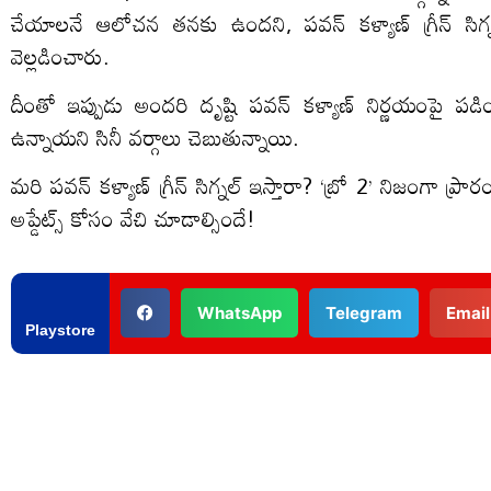
చేయాలనే ఆలోచన తనకు ఉందని, పవన్ కళ్యాణ్ గ్రీన్ సిగ్నల్ ఇ
వెల్లడించారు.
దీంతో ఇప్పుడు అందరి దృష్టి పవన్ కళ్యాణ్ నిర్ణయంపై పడి
ఉన్నాయని సినీ వర్గాలు చెబుతున్నాయి.
మరి పవన్ కళ్యాణ్ గ్రీన్ సిగ్నల్ ఇస్తారా? ‘బ్రో 2’ నిజంగా ప
అప్డేట్స్ కోసం వేచి చూడాల్సిందే!
WhatsApp
Telegram
Ema
Playstore