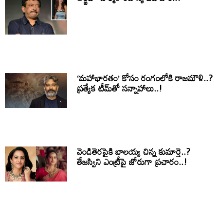
‘మహాభారతం’ కోసం రంగంలోకి రాజమౌళి..?
ప్రత్యేక టీమ్‌తో సన్నాహాలు..!
వెండితెరపైకి బాలయ్య చిన్న కుమార్తె..?
తేజస్విని ఎంట్రీపై జోరుగా ప్రచారం..!