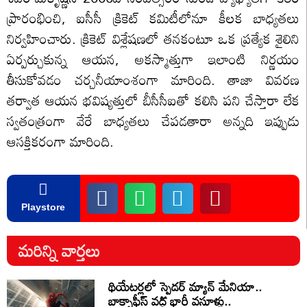
ప్రారంభించి, ఐసీసీ క్రికెట్ కమిటీలోనూ కీలక బాధ్యతలు
నిర్వహించారు. క్రికెట్ విశ్లేషణలో తనకంటూ ఒక ప్రత్యేక శైలిని
ఏర్పర్చుకున్న ఆయన, అకస్మాత్తుగా ఇలాంటి నిర్ణయం
తీసుకోవడం చర్చనీయాంశంగా మారింది. తాజా వివరణ
తర్వాత ఆయన భవిష్యత్తులో బీసీసీఐతో కలిసి పని చేస్తారా లేక
స్వతంత్రంగా వేరే బాధ్యతలు చేపడతారా అన్నది ఇప్పుడు
ఆసక్తికరంగా మారింది.
Playstore
మరిన్ని వార్తలు
థియేటర్లలో స్పైడర్ మ్యాన్ మేనియా..
బాక్సాఫీస్ వద్ద భారీ వసూళ్లు..