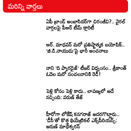
మరిన్ని వార్తలు
ఏపీ బ్రాండ్ అంబాసిడర్‌గా చిరంజీవి?.. వైరల్
వార్తలపై పీఆర్ టీమ్ క్లారిటీ
ఆర్. మాధవన్ మరో ప్రతిష్టాత్మక బయోపిక్..
‘జి.డి.నాయుడు’పై భారీ అంచనాలు
నాని ‘ది ప్యారడైజ్’ టీజర్ విధ్వంసం.. శ్రీకాంత్
ఓదెల మరో సంచలనానికి రెడీ!
పెళ్లి కోసం పెళ్లి కాదు.. లావణ్యలో అదే
నచ్చింది: వరుణ్ తేజ్
హీరోగా లోకేష్ కనగరాజ్ అదరగొట్టారు..
‘డీసీ’తో కొత్త థియేట్రికల్ ఎక్స్‌పీరియన్స్:
అరుణ్ మాథేశ్వరన్