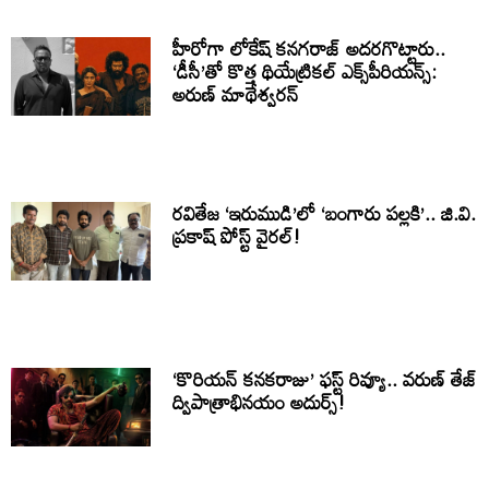
హీరోగా లోకేష్ కనగరాజ్ అదరగొట్టారు..
‘డీసీ’తో కొత్త థియేట్రికల్ ఎక్స్‌పీరియన్స్:
అరుణ్ మాథేశ్వరన్
రవితేజ ‘ఇరుముడి’లో ‘బంగారు పల్లకి’.. జి.వి.
ప్రకాష్ పోస్ట్ వైరల్!
‘కొరియన్ కనకరాజు’ ఫస్ట్ రివ్యూ.. వరుణ్ తేజ్
ద్విపాత్రాభినయం అదుర్స్!