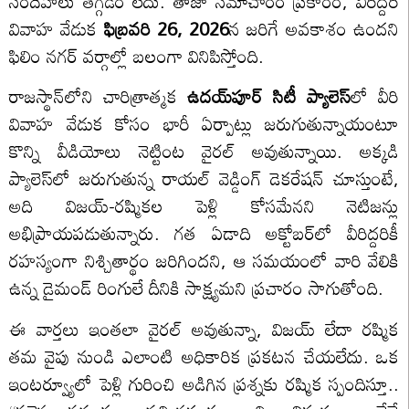
సందేహాలు తగ్గడం లేదు. తాజా సమాచారం ప్రకారం, వీరిద్దరి
వివాహ వేడుక
ఫిబ్రవరి 26, 2026
న జరిగే అవకాశం ఉందని
ఫిలిం నగర్ వర్గాల్లో బలంగా వినిపిస్తోంది.
రాజస్థాన్‌లోని చారిత్రాత్మక
ఉదయ్‌పూర్ సిటీ ప్యాలెస్‌
లో వీరి
వివాహ వేడుక కోసం భారీ ఏర్పాట్లు జరుగుతున్నాయంటూ
కొన్ని వీడియోలు నెట్టింట వైరల్ అవుతున్నాయి. అక్కడి
ప్యాలెస్‌లో జరుగుతున్న రాయల్ వెడ్డింగ్ డెకరేషన్ చూస్తుంటే,
అది విజయ్-రష్మికల పెళ్లి కోసమేనని నెటిజన్లు
అభిప్రాయపడుతున్నారు. గత ఏడాది అక్టోబర్‌లో వీరిద్దరికీ
రహస్యంగా నిశ్చితార్థం జరిగిందని, ఆ సమయంలో వారి వేలికి
ఉన్న డైమండ్ రింగులే దీనికి సాక్ష్యమని ప్రచారం సాగుతోంది.
ఈ వార్తలు ఇంతలా వైరల్ అవుతున్నా, విజయ్ లేదా రష్మిక
తమ వైపు నుండి ఎలాంటి అధికారిక ప్రకటన చేయలేదు. ఒక
ఇంటర్వ్యూలో పెళ్లి గురించి అడిగిన ప్రశ్నకు రష్మిక స్పందిస్తూ..