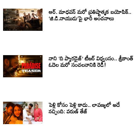
ఆర్. మాధవన్ మరో ప్రతిష్టాత్మక బయోపిక్..
‘జి.డి.నాయుడు’పై భారీ అంచనాలు
నాని ‘ది ప్యారడైజ్’ టీజర్ విధ్వంసం.. శ్రీకాంత్
ఓదెల మరో సంచలనానికి రెడీ!
పెళ్లి కోసం పెళ్లి కాదు.. లావణ్యలో అదే
నచ్చింది: వరుణ్ తేజ్