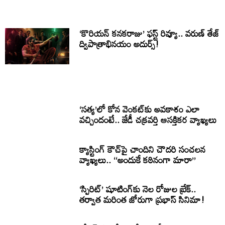
‘కొరియన్ కనకరాజు’ ఫస్ట్ రివ్యూ.. వరుణ్ తేజ్
ద్విపాత్రాభినయం అదుర్స్!
‘సత్య’లో కోన వెంకట్‌కు అవకాశం ఎలా
వచ్చిందంటే.. జేడీ చక్రవర్తి ఆసక్తికర వ్యాఖ్యలు
క్యాస్టింగ్ కౌచ్‌పై చాందిని చౌదరి సంచలన
వ్యాఖ్యలు.. ‘‘అందుకే కఠినంగా మారా’’
‘స్పిరిట్’ షూటింగ్‌కు నెల రోజుల బ్రేక్..
తర్వాత మరింత జోరుగా ప్రభాస్ సినిమా!