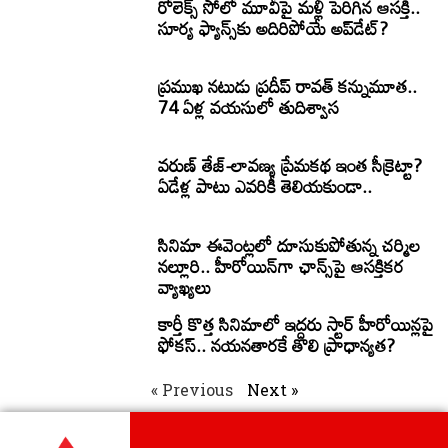
రోలెక్స్ సోలో మూవీపై మళ్లీ పెరిగిన ఆసక్తి..
సూర్య ఫ్యాన్స్‌కు అదిరిపోయే అప్‌డేట్?
ప్రముఖ నటుడు ప్రదీప్ రావత్ కన్నుమూత..
74 ఏళ్ల వయసులో తుదిశ్వాస
వరుణ్ తేజ్-లావణ్య ప్రేమకథ ఇంత సీక్రెట్టా?
ఏడేళ్ల పాటు ఎవరికీ తెలియకుండా..
సినిమా ఈవెంట్లలో దూసుకుపోతున్న చర్మిల
నల్లూరి.. హీరోయిన్‌గా ఛాన్స్‌పై ఆసక్తికర
వ్యాఖ్యలు
కార్తీ కొత్త సినిమాలో ఇద్దరు స్టార్ హీరోయిన్లపై
ఫోకస్.. నయనతారకే తొలి ప్రాధాన్యత?
« Previous
Next »