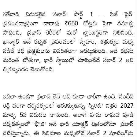
గతేడాది విడుదలైన ‘సలార్: పార్ట్ 1 – సీజ్ ఫైర్’
ప్రపంచవ్యాప్తంగా దాదాపు ₹650 కోట్లకు పైగా వసూళ్లు
సాధించి, ప్రభాస్ కెరీర్‌లో మరో బ్లాక్‌బస్టర్‌గా నిలిచింది.
ఖాన్సార్ అనే కల్పిత ప్రపంచంలో స్నేహం, శత్రుత్వం మధ్య
నడిచే కథ ప్రేక్షకులను విపరీతంగా ఆకట్టుకుంది. అదే కథను
మరింత లోతుగా, భారీ స్థాయిలో చూపించేదే సలార్ 2 అని
చిత్రబృందం చెబుతోంది.
ఇదిలా ఉండగా ప్రభాస్ లైన్ అప్ కూడా భారీగా ఉంది. సందీప్
రెడ్డి వంగా దర్శకత్వంలో తెరకెక్కుతున్న ‘స్పిరిట్’ చిత్రం 2027
మార్చి 5న విడుదల కానుంది. అలాగే హను రాఘవ పూడి
దర్శకత్వంలో ‘ఫౌజి’ అనే భారీ యాక్షన్ చిత్రంలోనూ ప్రభాస్
నటిస్తున్నాడు. ఈ సినిమాల మధ్యలోనే సలార్ 2 షూటింగ్‌ను