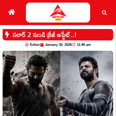
సలార్ 2 నుండి క్రేజీ అప్డేట్..!
Editor
January 30, 2026
11:48 am