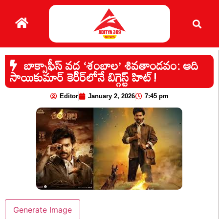
బాక్సాఫీస్ వద్ద ‘శంబాల’ శివతాండవం: ఆది
సాయికుమార్ కెరీర్‌లోనే బిగ్గెస్ట్ హిట్!
Editor
January 2, 2026
7:45 pm
Generate Image