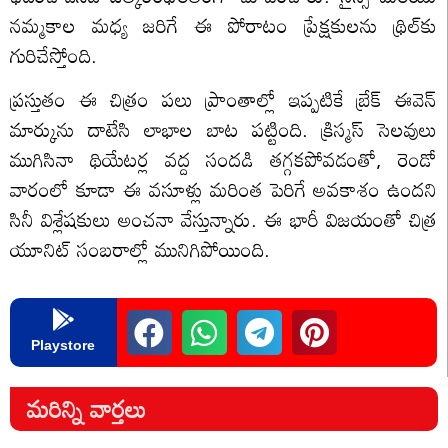
నమ్మకాల మధ్య జరిగే ఈ పోరాటం ప్రేక్షకులను థ్రిల్‌కు
గురిచేస్తోంది.
ప్రస్తుతం ఈ చిత్రం పలు ప్రాంతాల్లో ఇప్పటికే బ్రేక్ ఈవెన్
మార్కును దాటేసి లాభాల బాట పట్టింది. క్రిస్మస్ సెలవులు
ముగిసినా థియేటర్ల వద్ద సందడి తగ్గకపోవడంతో, రెండో
వారంలో కూడా ఈ వసూళ్లు మరింత పెరిగే అవకాశం ఉందని
సినీ విశ్లేషకులు అంచనా వేస్తున్నారు. ఈ భారీ విజయంతో చిత్ర
యూనిట్ సంబరాల్లో మునిగిపోయింది.
Playstore
మరిన్ని వార్తలు