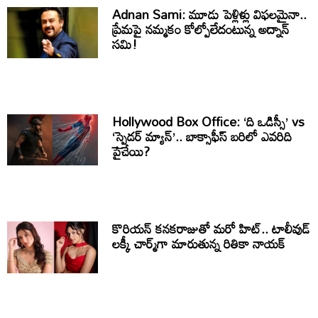
Adnan Sami: మూడు పెళ్లిళ్లు విఫలమైనా..
ప్రేమపై నమ్మకం కోల్పోలేదంటున్న అద్నాన్
సమి!
Hollywood Box Office: ‘ది ఒడిస్సీ’ vs
‘స్పైడర్ మ్యాన్’.. బాక్సాఫీస్ బరిలో ఎవరిది
పైచేయి?
కొరియన్ కనకరాజుతో మరో హిట్.. టాలీవుడ్
లక్కీ చార్మ్‌గా మారుతున్న రితికా నాయక్