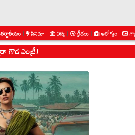
తర్జాతీయం
సినిమా
విద్య
క్రీడలు
ఆరోగ్యం
గ్య
షరా గౌడ ఎంట్రీ!