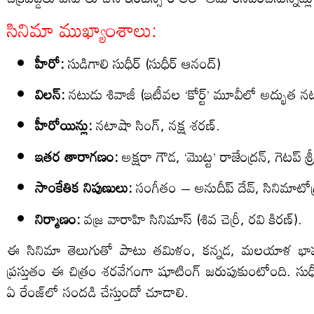
సినిమా ముఖ్యాంశాలు:
హీరో:
సుడిగాలి సుధీర్ (సుధీర్ ఆనంద్)
విలన్:
నటుడు శివాజీ (ఇటీవల ‘కోర్ట్’ మూవీలో అద్భుత నట
హీరోయిన్లు:
నటాషా సింగ్, నక్ష శరణ్.
ఇతర తారాగణం:
అక్షరా గౌడ, ‘మొట్ట’ రాజేంద్రన్, గెటప్ శ్
సాంకేతిక నిపుణులు:
సంగీతం – అనుదీప్ దేవ్, సినిమాటోగ్రఫ
నిర్మాణం:
వజ్ర వారాహి సినిమాస్ (శివ చెర్రీ, రవి కిరణ్).
ఈ సినిమా తెలుగుతో పాటు తమిళం, కన్నడ, మలయాళ భా
ప్రస్తుతం ఈ చిత్రం శరవేగంగా షూటింగ్ జరుపుకుంటోంది. సుధీర
ఏ రేంజ్‌లో సందడి చేస్తుందో చూడాలి.