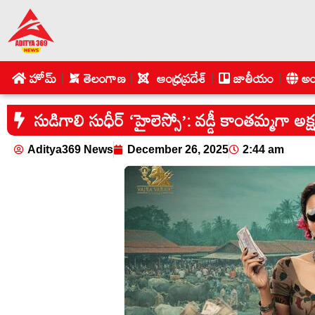
హోమ్
తెలంగాణ
ఆంధ్రప్రదేశ్
జాతీయం
అం
సుడిగాలి సుధీర్ ‘హైలెస్సో’: వడ్డీ కాంతమ్మగా అక్
Aditya369 News
December 26, 2025
2:44 am