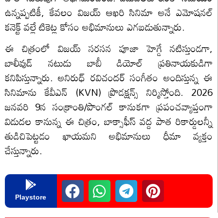
ఉన్నప్పటికీ, కేవలం విజయ్ ఆఖరి సినిమా అనే ఎమోషనల్
కనెక్ట్ వల్లే టికెట్ల కోసం అభిమానులు ఎగబడుతున్నారు.
ఈ చిత్రంలో విజయ్ సరసన పూజా హెగ్డే నటిస్తుండగా,
బాలీవుడ్ నటుడు బాబీ డియోల్ ప్రతినాయకుడిగా
కనిపిస్తున్నారు. అనిరుధ్ రవిచందర్ సంగీతం అందిస్తున్న ఈ
సినిమాను కేవీఎన్ (KVN) ప్రొడక్షన్స్ నిర్మిస్తోంది. 2026
జనవరి 9న సంక్రాంతి/పొంగల్ కానుకగా ప్రపంచవ్యాప్తంగా
విడుదల కానున్న ఈ చిత్రం, బాక్సాఫీస్ వద్ద పాత రికార్డులన్నీ
తుడిచిపెట్టడం ఖాయమని అభిమానులు ధీమా వ్యక్తం
చేస్తున్నారు.
Playstore