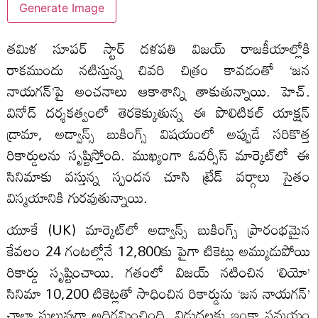
Generate Image
తమిళ సూపర్ స్టార్ దళపతి విజయ్ రాజకీయాల్లోకి
రాకముందు నటిస్తున్న చివరి చిత్రం కావడంతో ‘జన
నాయగన్’పై అంచనాలు ఆకాశాన్ని తాకుతున్నాయి. హెచ్.
వినోద్ దర్శకత్వంలో తెరకెక్కుతున్న ఈ పొలిటికల్ యాక్షన్
డ్రామా, అడ్వాన్స్ బుకింగ్స్ విషయంలో అప్పుడే సరికొత్త
రికార్డులను సృష్టిస్తోంది. ముఖ్యంగా ఓవర్సీస్ మార్కెట్‌లో ఈ
సినిమాకు వస్తున్న స్పందన చూసి ట్రేడ్ వర్గాలు సైతం
విస్మయానికి గురవుతున్నాయి.
యూకే (UK) మార్కెట్‌లో అడ్వాన్స్ బుకింగ్స్ ప్రారంభమైన
కేవలం 24 గంటల్లోనే 12,800కు పైగా టికెట్లు అమ్ముడుపోయి
రికార్డు సృష్టించాయి. గతంలో విజయ్ నటించిన ‘లియో’
సినిమా 10,200 టికెట్లతో సాధించిన రికార్డును ‘జన నాయగన్’
చాలా సులువుగా అధిగమించింది. విడుదలకు ఇంకా సమయం