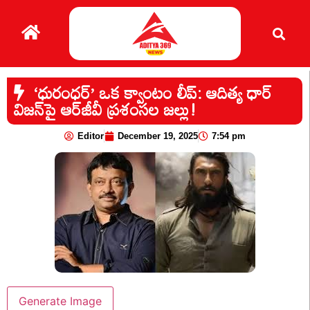
‘ధురంధర్’ ఒక క్వాంటం లీప్: ఆదిత్య ధార్
విజన్‌పై ఆర్‌జీవీ ప్రశంసల జల్లు!
Editor
December 19, 2025
7:54 pm
Generate Image