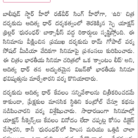
బాలీవుడ్ స్టార్ హీరో రణ్‌వీర్ సింగ్ హీరోగా, ‘ఉరి’ చిత్ర
దర్శకుడు ఆదిత్య ధార్ దర్శకత్వంలో తెరకెక్కిన స్పై యాక్షన్
థ్రిల్లర్ ‘ధురంధర్’ బాక్సాఫీస్ వద్ద రికార్డులు సృష్టిస్తోంది. ఈ
సినిమాను వీక్షించిన ప్రముఖ దర్శకుడు రామ్ గోపాల్ వర్మ
సోషల్ మీడియా వేదికగా సినిమాపై ప్రశంసలు కురిపించారు.
ఈ చిత్రం భారతీయ సినిమా చరిత్రలో ఒక ‘క్వాంటం లీప్’ అని,
ఆదిత్య ధార్ తన అద్భుతమైన విజన్‌తో భారతీయ సినిమా
భవిష్యత్తును మార్చేశారని వర్మ కొనియాడారు.
దర్శకుడు ఆదిత్య ధార్ కేవలం సన్నివేశాలను చిత్రీకరించడమే
కాకుండా, ప్రేక్షకుల మానసిక స్థితిని కంట్రోల్ చేస్తూ కథను
నడిపించారని వర్మ విశ్లేషించారు. సాధారణంగా సినిమాల్లో
యాక్షన్ సీక్వెన్స్‌లు కేవలం వినోదం లేదా చప్పట్ల కోసం డిజైన్
చేస్తారని, కానీ ‘ధురంధర్’లో హింస మరియు ఒత్తిడి చాలా