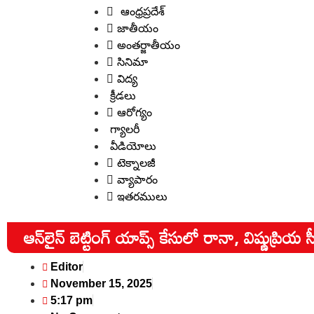
ఆంధ్రప్రదేశ్
జాతీయం
అంతర్జాతీయం
సినిమా
విద్య
క్రీడలు
ఆరోగ్యం
గ్యాలరీ
వీడియోలు
టెక్నాలజీ
వ్యాపారం
ఇతరములు
ఆన్‌లైన్ బెట్టింగ్ యాప్స్ కేసులో రానా, విష్ణుప్రియ
Editor
November 15, 2025
5:17 pm