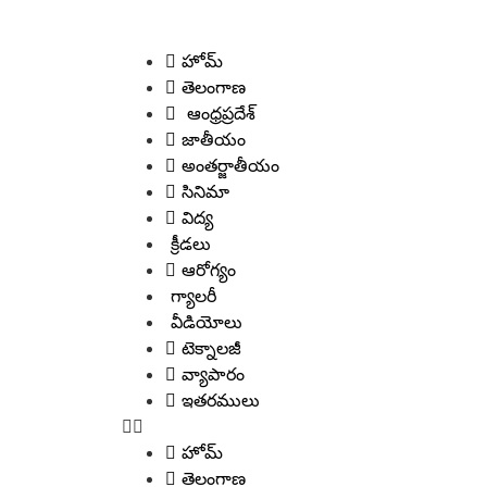
హోమ్
తెలంగాణ
ఆంధ్రప్రదేశ్
జాతీయం
అంతర్జాతీయం
సినిమా
విద్య
క్రీడలు
ఆరోగ్యం
గ్యాలరీ
వీడియోలు
టెక్నాలజీ
వ్యాపారం
ఇతరములు
హోమ్
తెలంగాణ