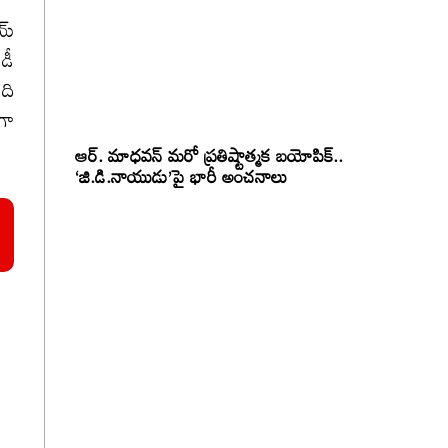
య్
డీ
ది
గా
ఆర్. మాధవన్ మరో ప్రతిష్టాత్మక బయోపిక్..
‘జి.డి.నాయుడు’పై భారీ అంచనాలు