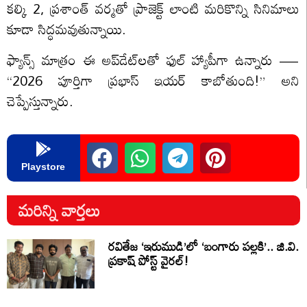
కల్కి 2, ప్రశాంత్ వర్మతో ప్రాజెక్ట్ లాంటి మరికొన్ని సినిమాలు
కూడా సిద్ధమవుతున్నాయి.
ఫ్యాన్స్ మాత్రం ఈ అప్‌డేట్‌లతో ఫుల్ హ్యాపీగా ఉన్నారు —
“2026 పూర్తిగా ప్రభాస్ ఇయర్ కాబోతుంది!” అని
చెప్పేస్తున్నారు.
Playstore
మరిన్ని వార్తలు
రవితేజ ‘ఇరుముడి’లో ‘బంగారు పల్లకి’.. జి.వి.
ప్రకాష్ పోస్ట్ వైరల్!