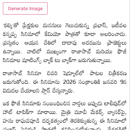
Generate Image
‘కల్కి’తో ప్రేక్షకుల మనసులు గెలుచుకున్న ప్రభాస్, ఇటీవల
కన్నప్ప సినిమాలో కేమియో పాత్రతో కూడా అలరించాడు.
ప్రస్తుతం ఆయన చేతిలో దాదాపు అరడజను ప్రాజెక్టులు
ఉన్నాయి. వాటిలో ముఖ్యంగా రాజాసాబ్ మరియు ఫౌజీ
సినిమాల షూటింగ్స్‌ బ్యాక్ టు బ్యాక్‌గా జరుగుతున్నాయి.
రాజాసాబ్ సినిమా చివరి షెడ్యూల్‌లో పాటల చిత్రీకరణ
జరుగుతోంది. ఈ సినిమాను 2026 సంక్రాంతికి జనవరి 9న
విడుదల చేయాలని ప్లాన్ చేస్తున్నారు.
ఇక ఫౌజీ సినిమాకు సంబంధించిన వార్తలు ఇప్పుడు టాలీవుడ్‌లో
హాట్ టాపిక్‌గా మారాయి. మైత్రి మూవీ మేకర్స్ బ్యానర్‌పై,
హను రాఘవపూడి దర్శకత్వంలో తెరకెక్కుతున్న ఈ సినిమాలో
ప్రభాస్ సైనికుడి పాత్రలో కనిపించబోతున్నాడు. దేశభక్తితో