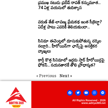
ప్రముఖ నటుడు ప్రదీప్ రావత్ కన్నుమూత..
74 ఏళ్ల వయసులో తుదిశ్వాస
వరుణ్ తేజ్-లావణ్య ప్రేమకథ ఇంత సీక్రెట్టా?
ఏడేళ్ల పాటు ఎవరికీ తెలియకుండా..
సినిమా ఈవెంట్లలో దూసుకుపోతున్న చర్మిల
నల్లూరి.. హీరోయిన్‌గా ఛాన్స్‌పై ఆసక్తికర
వ్యాఖ్యలు
కార్తీ కొత్త సినిమాలో ఇద్దరు స్టార్ హీరోయిన్లపై
ఫోకస్.. నయనతారకే తొలి ప్రాధాన్యత?
« Previous
Next »
All Rights Reserved - 2026
www.aditya369.net