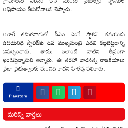
గ్రామాల‌ను విలీనం చేసే ముందు ప్ర‌భుత్వం స్థానికుల
అభిప్రాయం తీసుకోవాల‌ని చెప్పారు.
అలాగే త‌మిళ‌నాడులో సీఎం ఎంకే స్టాలిన్ త‌న‌యుడు
ఉద‌య‌నిధి స్టాలిన్‌కు ఉప ముఖ్య‌మంత్రి ప‌ద‌వి క‌ట్ట‌బెట్ట‌డాన్ని
విమ‌ర్శించారు. తాము ఇలాంటి వాటిని తీవ్రంగా
ఖండిస్తున్నామ‌ని అన్నారు. ఈ త‌ర‌హా వార‌స‌త్వ రాజ‌కీయాలు
ప్ర‌జా ప్ర‌భుత్వాల‌కు మంచిది కాద‌ని హిత‌వు ప‌లికారు.
Playstore
మరిన్ని వార్తలు