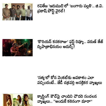
రవితేజ ‘ఇరుముడి’లో ‘బంగారు పల్లకి’.. జి.వి.
ప్రకాష్ పోస్ట్ వైరల్!
‘కొరియన్ కనకరాజు’ ఫస్ట్ రివ్యూ.. వరుణ్ తేజ్
ద్విపాత్రాభినయం అదుర్స్!
‘సత్య’లో కోన వెంకట్‌కు అవకాశం ఎలా
వచ్చిందంటే.. జేడీ చక్రవర్తి ఆసక్తికర వ్యాఖ్యలు
క్యాస్టింగ్ కౌచ్‌పై చాందిని చౌదరి సంచలన
వ్యాఖ్యలు.. ‘‘అందుకే కఠినంగా మారా’’