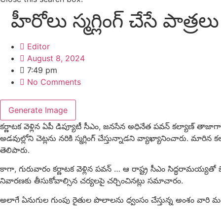
హీరోలు స్మగ్లింగ్ చేసే పాత్ర‌లు 
Editor
August 8, 2024
7:49 pm
No Comments
Generate Image
క‌ర్ణాట‌క వెళ్లిన‌ ఏపీ డిప్యూటీ సీఎం, జ‌న‌సేన అధినేత‌ ప‌వ‌న్ క‌ల్యాణ్ తాజ
అడవుల్లోని చెట్లను నరికి స్మగ్లింగ్ చేస్తున్నాడని వ్యాఖ్యానించారు. మారిన క
తెలిపారు.
కాగా, గురువారం క‌ర్ణాట‌క‌ వెళ్లిన ప‌వ‌న్ … ఆ రాష్ట్ర సీఎం సిద్ధరామ
నివారణకు తీసుకోవాల్సిన చర్యలపై చర్చించిన‌ట్లు స‌మాచారం.
అలాగే ఏనుగుల గుంపు రైతుల పొలాలను ధ్వంసం చేస్తున్న అంశం వారి మధ్య చ