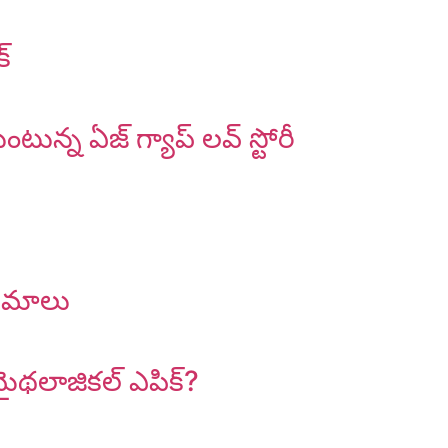
్
ున్న ఏజ్ గ్యాప్ లవ్ స్టోరీ
ినిమాలు
 మైథలాజికల్ ఎపిక్?