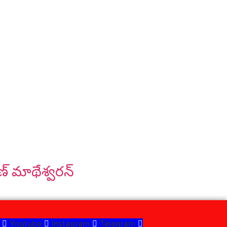
ుణ్ మాథేశ్వరన్
Youtube
Instagram
Telegram