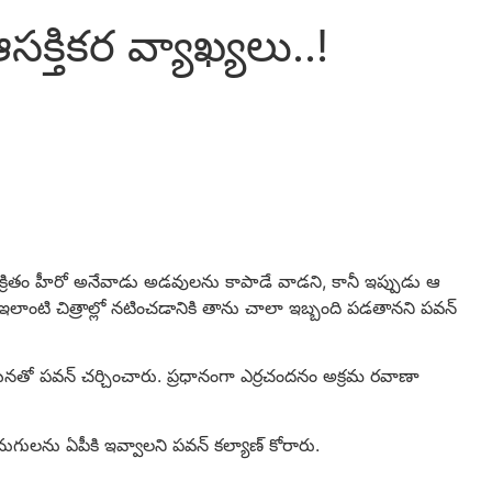
‌క్తిక‌ర‌ వ్యాఖ్య‌లు..!
40 ఏళ్ల క్రితం హీరో అనేవాడు అడ‌వుల‌ను కాపాడే వాడని, కానీ ఇప్పుడు ఆ
ా ఇలాంటి చిత్రాల్లో న‌టించ‌డానికి తాను చాలా ఇబ్బంది ప‌డ‌తాన‌ని ప‌వ‌న్‌
 ఆయ‌న‌తో పవన్ చర్చించారు. ప్రధానంగా ఎర్రచందనం అక్రమ రవాణా
ుగులను ఏపీకి ఇవ్వాలని పవన్ క‌ల్యాణ్‌ కోరారు.