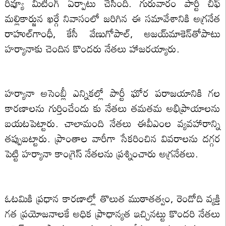
రివ్యూ మీటింగ్ ఏర్పాటు చేసింది. గురువారం పార్టీ చీఫ్
మల్లికార్జున ఖర్గే నివాసంలో జరిగిన ఈ సమావేశానికి అగ్రనేత
రాహుల్‌గాంధీ, కేసీ వేణుగోపాల్, అజయ్‌మాకెన్‌తోపాటు
హర్యానాకు చెందిన కొందరు నేతలు హాజరయ్యారు.
హర్యానా అసెంబ్లీ ఎన్నికల్లో పార్టీ ఘోర పరాజయానికి గల
కారణాలను గుర్తించేందు కు నేతలు తమతమ అభిప్రాయాలను
బయటపెట్టారు. చాలామంది నేతలు ఈవీఎంల వ్యవహారాన్ని
తప్పుబట్టారు. ప్రాంతాల వారీగా సేకరించిన వివరాలను దగ్గర
పెట్టి హర్యానా కాంగ్రెస్ నేతలను ప్రశ్నించారు అగ్రనేతలు.
ఓటమికి ప్రధాన కారణాల్లో తొలుత ముఠాతత్వం, రెండోది వ్యక్తి
గత ప్రయోజనాలకే అధిక ప్రాధాన్యత ఇచ్చినట్టు కొందరి నేతలు