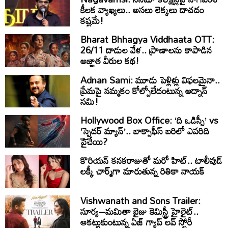
కీలక వ్యాఖ్యలు.. అసలు లెక్కలు దాచడం
కష్టమే!
Bharat Bhhagya Viddhaata OTT:
26/11 దాడుల వేళ.. ప్రాణాలను కాపాడిన
అజ్ఞాత వీరుల కథ!
Adnan Sami: మూడు పెళ్లిళ్లు విఫలమైనా..
ప్రేమపై నమ్మకం కోల్పోలేదంటున్న అద్నాన్
సమి!
Hollywood Box Office: ‘ది ఒడిస్సీ’ vs
‘స్పైడర్ మ్యాన్’.. బాక్సాఫీస్ బరిలో ఎవరిది
పైచేయి?
కొరియన్ కనకరాజుతో మరో హిట్.. టాలీవుడ్
లక్కీ చార్మ్‌గా మారుతున్న రితికా నాయక్
Vishwanath and Sons Trailer:
సూర్య–మమితా బైజు కెమిస్ట్రీ హైలైట్..
ఆకట్టుకుంటున్న ఏజ్ గ్యాప్ లవ్ స్టోరీ