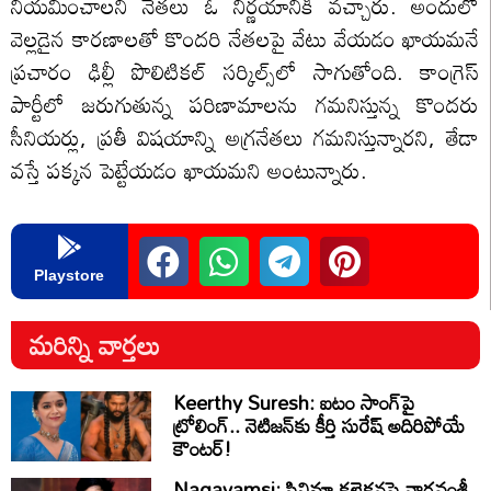
నియమించాలని నేతలు ఓ నిర్ణయానికి వచ్చారు. అందులో
వెల్లడైన కారణాలతో కొందరి నేతలపై వేటు వేయడం ఖాయమనే
ప్రచారం ఢిల్లీ పొలిటికల్ సర్కిల్స్‌లో సాగుతోంది. కాంగ్రెస్
పార్టీలో జరుగుతున్న పరిణామాలను గమనిస్తున్న కొందరు
సీనియర్లు, ప్రతీ విషయాన్ని అగ్రనేతలు గమనిస్తున్నారని, తేడా
వస్తే పక్కన పెట్టేయడం ఖాయమని అంటున్నారు.
Playstore
మరిన్ని వార్తలు
Keerthy Suresh: ఐటం సాంగ్‌పై
ట్రోలింగ్.. నెటిజన్‌కు కీర్తి సురేష్ అదిరిపోయే
కౌంటర్!
Nagavamsi: సినిమా కలెక్షన్లపై నాగవంశీ