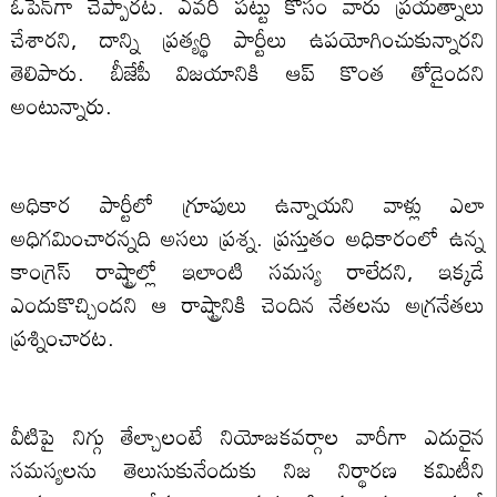
ఓపెన్‌గా చెప్పారట. ఎవరి పట్టు కోసం వారు ప్రయత్నాలు
చేశారని, దాన్ని ప్రత్యర్థి పార్టీలు ఉపయోగించుకున్నారని
తెలిపారు. బీజేపీ విజయానికి ఆప్ కొంత తోడైందని
అంటున్నారు.
అధికార పార్టీలో గ్రూపులు ఉన్నాయని వాళ్లు ఎలా
అధిగమించారన్నది అసలు ప్రశ్న. ప్రస్తుతం అధికారంలో ఉన్న
కాంగ్రెస్ రాష్ట్రాల్లో ఇలాంటి సమస్య రాలేదని, ఇక్కడే
ఎందుకొచ్చిందని ఆ రాష్ట్రానికి చెందిన నేతలను అగ్రనేతలు
ప్రశ్నించారట.
వీటిపై నిగ్గు తేల్చాలంటే నియోజకవర్గాల వారీగా ఎదురైన
సమస్యలను తెలుసుకునేందుకు నిజ నిర్థారణ కమిటీని