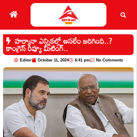
హర్యానా ఎన్నికల్లో అసలేం జరిగింది..?
కాంగ్రెస్ రివ్యూ మీటింగ్‌..
Editor
October 11, 2024
6:41 pm
No Comments