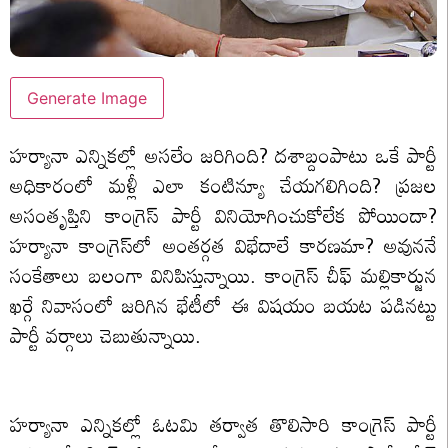
Generate Image
హర్యానా ఎన్నికల్లో అసలేం జరిగింది? దశాబ్దంపాటు ఒకే పార్టీ
అధికారంలో మళ్లీ ఎలా కంటిన్యూ చేయగలిగింది? ప్రజల
అసంతృప్తిని కాంగ్రెస్ పార్టీ వినియోగించుకోలేక పోయిందా?
హర్యానా కాంగ్రెస్‌లో అంతర్గత విభేదాలే కారణమా? అవుననే
సంకేతాలు బలంగా వినిపిస్తున్నాయి. కాంగ్రెస్ చీఫ్ మల్లికార్జున
ఖర్గే నివాసంలో జరిగిన భేటీలో ఈ విషయం బయట పడినట్టు
పార్టీ వర్గాలు చెబుతున్నాయి.
హర్యానా ఎన్నికల్లో ఓటమి తర్వాత తొలిసారి కాంగ్రెస్ పార్టీ