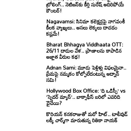
ట్రోలింగ్.. నెటిజన్‌కు కీర్తి సురేష్ అదిరిపోయే
కౌంటర్!
Nagavamsi: సినిమా కలెక్షన్లపై నాగవంశీ
కీలక వ్యాఖ్యలు.. అసలు లెక్కలు దాచడం
కష్టమే!
Bharat Bhhagya Viddhaata OTT:
26/11 దాడుల వేళ.. ప్రాణాలను కాపాడిన
అజ్ఞాత వీరుల కథ!
Adnan Sami: మూడు పెళ్లిళ్లు విఫలమైనా..
ప్రేమపై నమ్మకం కోల్పోలేదంటున్న అద్నాన్
సమి!
Hollywood Box Office: ‘ది ఒడిస్సీ’ vs
‘స్పైడర్ మ్యాన్’.. బాక్సాఫీస్ బరిలో ఎవరిది
పైచేయి?
కొరియన్ కనకరాజుతో మరో హిట్.. టాలీవుడ్
లక్కీ చార్మ్‌గా మారుతున్న రితికా నాయక్