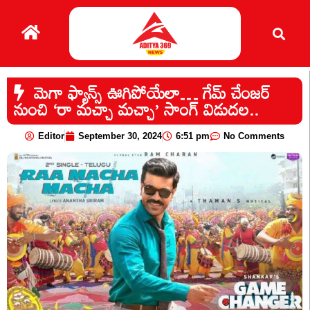
మెగా ఫ్యాన్స్ ఊగిపోయేలా… గేమ్ చేంజర్
నుంచి ‘రా మచ్చా మచ్చా’ సాంగ్ విడుదల..
Editor
September 30, 2024
6:51 pm
No Comments