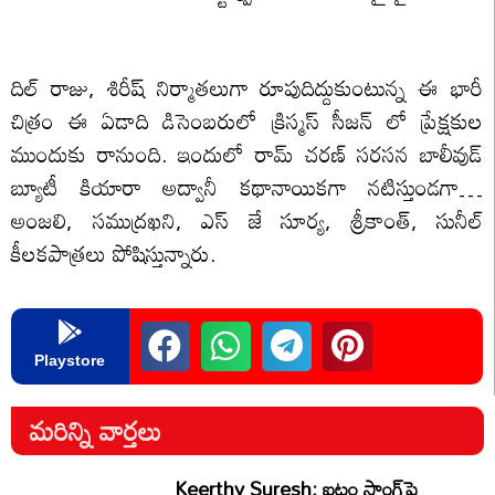
దిల్ రాజు, శిరీష్ నిర్మాతలుగా రూపుదిద్దుకుంటున్న ఈ భారీ
చిత్రం ఈ ఏడాది డిసెంబరులో క్రిస్మస్ సీజన్ లో ప్రేక్షకుల
ముందుకు రానుంది. ఇందులో రామ్ చరణ్ సరసన బాలీవుడ్
బ్యూటీ కియారా అద్వానీ కథానాయికగా నటిస్తుండగా…
అంజలి, సముద్రఖని, ఎస్ జే సూర్య, శ్రీకాంత్, సునీల్
కీలకపాత్రలు పోషిస్తున్నారు.
Playstore
మరిన్ని వార్తలు
Keerthy Suresh: ఐటం సాంగ్‌పై