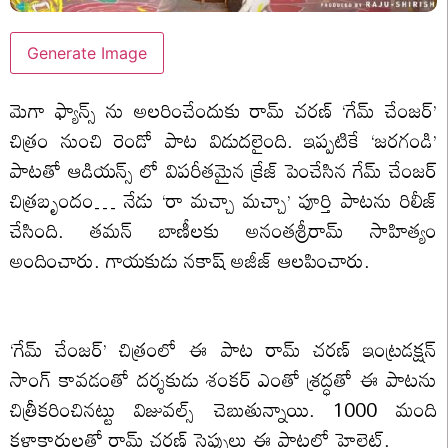
Generate Image
మెగా ఫ్యాన్స్ ను అలరించేందుకు రామ్ చరణ్ ‘గేమ్ చేంజర్’
చిత్రం నుంచి రెండో పాట విడుదలైంది. ఇప్పటికే ‘జరగండి’
పాటతో ఆడియన్స్ లో విపరీతమైన క్రేజ్ పెంచేసిన గేమ్ చేంజర్
చిత్రబృందం… నేడు ‘రా మచ్చా మచ్చా’ పూర్తి పాటను రిలీజ్
చేసింది. తమన్ బాణీలకు అనంతశ్రీరామ్ సాహిత్యం
అందించారు. గాయకుడు నకాష్ అజీజ్ ఆలపించారు.
‘గేమ్ చేంజర్’ చిత్రంలో ఈ పాట రామ్ చరణ్ ఇంట్రడక్షన్
సాంగ్ కావడంతో దర్శకుడు శంకర్ ఎంతో శ్రద్ధతో ఈ పాటను
చిత్రీకరించినట్టు విజువల్స్ చెబుతున్నాయి. 1000 మంది
కళాకారులతో రామ్ చరణ్ స్టెప్పులు ఈ పాటలో హైలైట్.