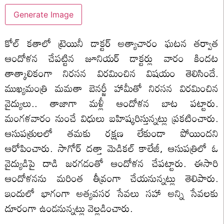
Generate Image
కోల్ కతాలో ట్రెయినీ డాక్టర్ అత్యాచారం ఘటన తర్వాత
ఆందోళన చేపట్టిన జూనియర్ డాక్టర్లు వారం కిందట
తాత్కాలికంగా నిరసన విరమించిన విషయం తెలిసిందే.
ముఖ్యమంత్రి మమతా బెనర్జీ హామీతో నిరసన విరమించిన
వైద్యులు.. తాజాగా మళ్లీ ఆందోళన బాట పట్టారు.
మంగళవారం నుంచే విధులు బహిష్కరిస్తున్నట్లు ప్రకటించారు.
ఆసుపత్రులలో తమకు రక్షణ లేకుండా పోయిందని
ఆరోపించారు. సాగోర్ దత్తా మెడికల్ కాలేజీ, ఆసుపత్రిలో ఓ
వైద్యుడిపై దాడి జరగడంతో ఆందోళన చేపట్టారు. ఈసారి
ఆందోళనను మరింత తీవ్రంగా చేయనున్నట్లు తెలిపారు.
ఇందులో భాగంగా అత్యవసర సేవలు సహా అన్ని సేవలకు
దూరంగా ఉండనున్నట్లు వెల్లడించారు.