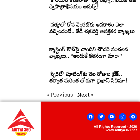
ద్విపాత్రాభినయం అదుర్స్!
‘సత్య’లో కోన వెంకట్‌కు అవకాశం ఎలా
వచ్చిందంటే.. జేడీ చక్రవర్తి ఆసక్తికర వ్యాఖ్యలు
క్యాస్టింగ్ కౌచ్‌పై చాందిని చౌదరి సంచలన
వ్యాఖ్యలు.. ‘‘అందుకే కఠినంగా మారా’’
‘స్పిరిట్’ షూటింగ్‌కు నెల రోజుల బ్రేక్..
తర్వాత మరింత జోరుగా ప్రభాస్ సినిమా!
« Previous
Next »
All Rights Reserved - 2026
www.aditya369.net