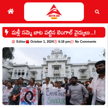
మళ్లీ సమ్మె బాట పట్టిన బెంగాల్ వైద్యులు..!
Editor
October 1, 2024
6:18 pm
No Comments