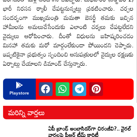
భారీ నిరసన ర్యాలీ చేపట్టనున్నట్లు ప్రకటించారు. చర్చల
సందర్భంగా ముఖ్యమంత్రి మమతా బెనర్జీ తమకు ఇచ్చిన
హామీలను అమలుచేసేందుకు ఎలాంటి చర్యలు చేపట్టలేదని
వైద్యులు ఆరోపించారు. దీంతో విధులను బహిష్కరించడం
మినహా తమకు మరో మార్గంలేకుండా పోయిందని చెప్పారు.
ఇప్పటికైనా ప్రభుత్వం స్పందించి ఆసుపత్రులలో వైద్యుల రక్షణకు
ఏర్పాట్లు చేయాలని డిమాండ్ చేస్తున్నారు.
Playstore
మరిన్ని వార్తలు
ఏపీ బ్రాండ్ అంబాసిడర్‌గా చిరంజీవి?.. వైరల్
వార్తలపై పీఆర్ టీమ్ క్లారిటీ