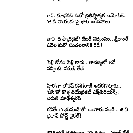
ఆర్. మాధవన్ మరో ప్రతిష్టాత్మక బయోపిక్..
‘జి.డి.నాయుడు’పై భారీ అంచనాలు
నాని ‘ది ప్యారడైజ్’ టీజర్ విధ్వంసం.. శ్రీకాంత్
ఓదెల మరో సంచలనానికి రెడీ!
పెళ్లి కోసం పెళ్లి కాదు.. లావణ్యలో అదే
నచ్చింది: వరుణ్ తేజ్
హీరోగా లోకేష్ కనగరాజ్ అదరగొట్టారు..
‘డీసీ’తో కొత్త థియేట్రికల్ ఎక్స్‌పీరియన్స్:
అరుణ్ మాథేశ్వరన్
రవితేజ ‘ఇరుముడి’లో ‘బంగారు పల్లకి’.. జి.వి.
ప్రకాష్ పోస్ట్ వైరల్!
‘కొరియన్ కనకరాజు’ ఫస్ట్ రివ్యూ.. వరుణ్ తేజ్