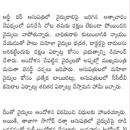
ఆర్జీ కర్ ఆసుపత్రిలో వైద్యురాలిపై జరిగిన అత్యాచారం
నేపథ్యంలో పనిచేసే చోట తమకు రక్షణ లేకుండా పోయిందని
వైద్యులు వాపోతున్నారు. బాధితురాలి కుటుంబానికి న్యాయం
చేయడంతో పాటు మహిళా వైద్యుల భద్రత, డాక్టర్లపై దాడులను
అరికట్టేందుకు రక్షణ ఏర్పాట్ల కోసం ప్రభుత్వాన్ని డిమాండ్
చేశారు. ఆందోళన చేపట్టిన వైద్యులతో అప్పట్లో ముఖ్యమంత్రి
మమతా బెనర్జీ చర్చలు జరిపారు. ఆసుపత్రులలో మహిళా
వైద్యుల కోసం ప్రత్యేక టాయిలెట్లు, ఆసుపత్రులలో సీసీటీవీ
కెమెరాల ఏర్పాట్లు తదితర ఏర్పాట్లు చేస్తామని హామీ ఇచ్చారు.
దీంతో వైద్యులు ఆందోళన విరమించి విధులకు హాజరయ్యారు.
అయితే, తాజాగా సాగోర్ దత్తా ఆసుపత్రిలో వైద్యుడిపై దాడి
జరగడంతో మళ్లీ ఆందోళన చేపట్టారు. బుధవారం (అక్టోబర్ 2)